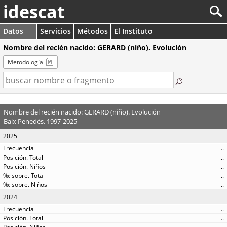
idescat
Datos
Servicios
Métodos
El Instituto
Nombre del recién nacido: GERARD (niño). Evolución
Metodología
Nombre del recién nacido: GERARD (niño). Evolución
Baix Penedès. 1997-2025
2025
..
..
..
..
..
2024
..
..