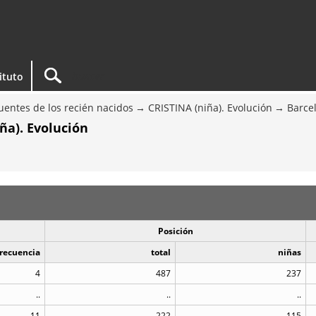
tituto
entes de los recién nacidos
CRISTINA (niña). Evolución
Barce
ña). Evolución
Posición
recuencia
total
niñas
4
487
237
..
..
..
11
222
115