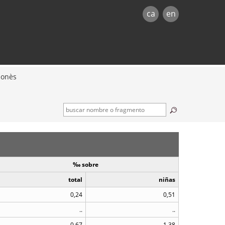
ca
en
lonès
‰ sobre
total
niñas
0,24
0,51
..
..
0,67
1,38