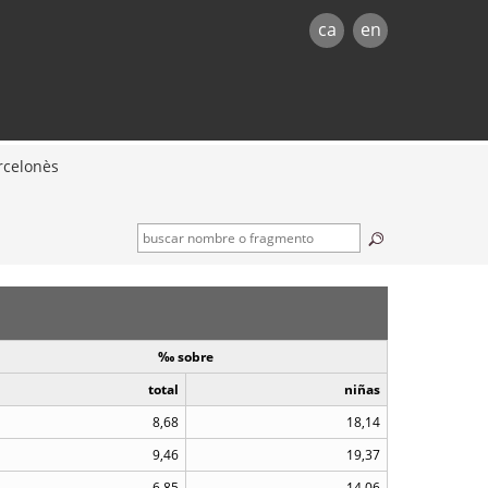
ca
en
rcelonès
‰ sobre
total
niñas
8,68
18,14
9,46
19,37
6,85
14,06