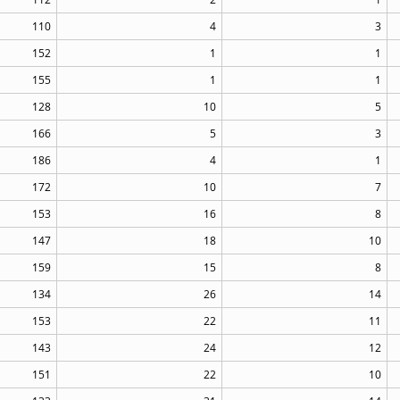
110
4
3
152
1
1
155
1
1
128
10
5
166
5
3
186
4
1
172
10
7
153
16
8
147
18
10
159
15
8
134
26
14
153
22
11
143
24
12
151
22
10