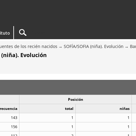
tituto
entes de los recién nacidos
SOFÍA/SOFIA (niña). Evolución
Ba
(niña). Evolución
Posición
recuencia
total
niñas
143
1
1
156
1
1
112
2
1