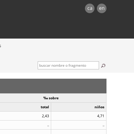
ca
en
s
‰ sobre
total
niños
2,43
4,71
..
..
..
..