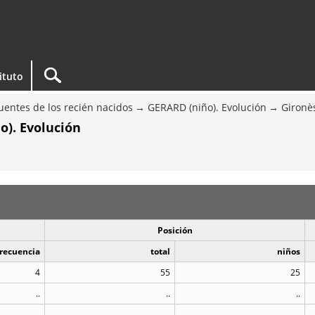
tituto
entes de los recién nacidos
GERARD (niño). Evolución
Gironè
o). Evolución
Posición
recuencia
total
niños
4
55
25
..
..
..
..
..
..