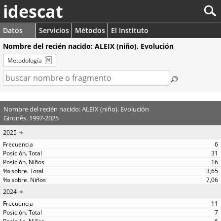
idescat
Datos
Servicios
Métodos
El Instituto
Nombre del recién nacido: ALEIX (niño). Evolución
Metodología
Nombre del recién nacido: ALEIX (niño). Evolución
Gironès. 1997-2025
2025
6
31
16
3,65
7,06
2024
11
7