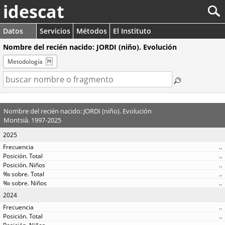
idescat
Datos
Servicios
Métodos
El Instituto
Nombre del recién nacido: JORDI (niño). Evolución
Metodología
Nombre del recién nacido: JORDI (niño). Evolución
Montsià. 1997-2025
2025
..
..
..
..
..
2024
..
..