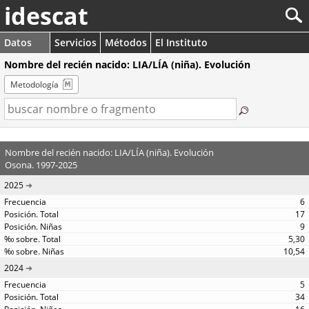
idescat
Datos
Servicios
Métodos
El Instituto
Nombre del recién nacido: LIA/LÍA (niña). Evolución
Metodología
Nombre del recién nacido: LIA/LÍA (niña). Evolución
Osona. 1997-2025
2025
6
17
9
5,30
10,54
2024
5
34