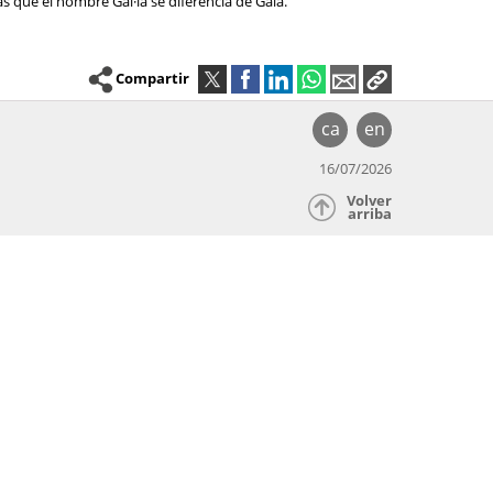
as que el nombre Gal·la se diferencia de Gala.
Compartir
ca
en
16/07/2026
Volver
arriba