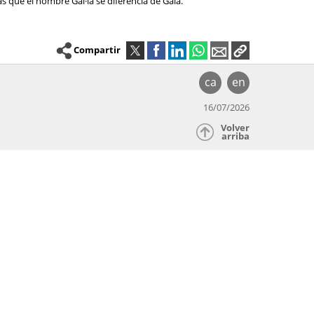
as que el nombre Gal·la se diferencia de Gala.
Compartir
ca
en
16/07/2026
Volver
arriba