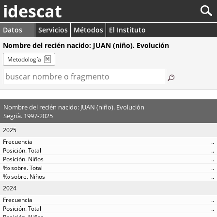
idescat
Datos
Servicios
Métodos
El Instituto
Nombre del recién nacido: JUAN (niño). Evolución
Metodología
Nombre del recién nacido: JUAN (niño). Evolución
Segrià. 1997-2025
2025
..
..
..
..
..
2024
..
..