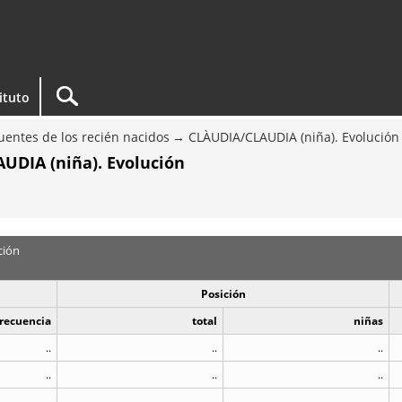
tituto
entes de los recién nacidos
CLÀUDIA/CLAUDIA (niña). Evolución
UDIA (niña). Evolución
ción
Posición
recuencia
total
niñas
..
..
..
..
..
..
..
..
..