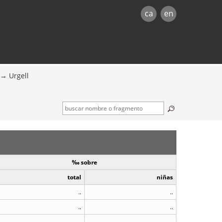
ca
en
Urgell
‰ sobre
total
niñas
..
..
..
..
..
..