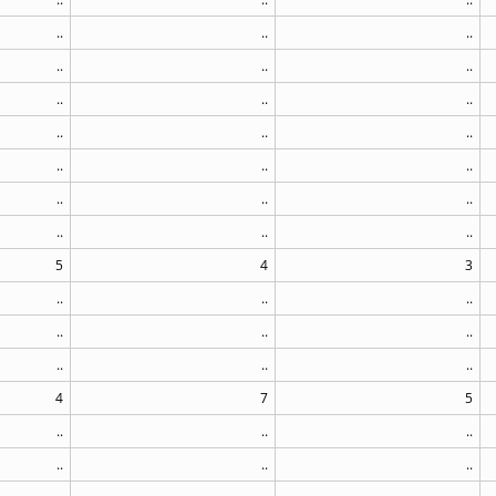
..
..
..
..
..
..
..
..
..
..
..
..
..
..
..
..
..
..
..
..
..
5
4
3
..
..
..
..
..
..
..
..
..
4
7
5
..
..
..
..
..
..