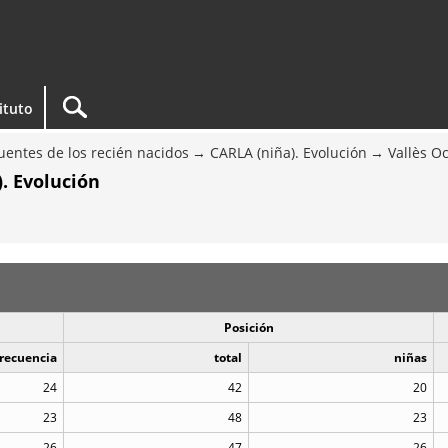
tituto
entes de los recién nacidos
CARLA (niña). Evolución
Vallès O
. Evolución
Posición
recuencia
total
niñas
24
42
20
23
48
23
26
47
26