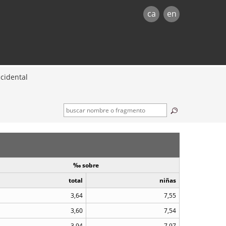
ca
en
ccidental
‰ sobre
total
niñas
3,64
7,55
3,60
7,54
3,94
7,97