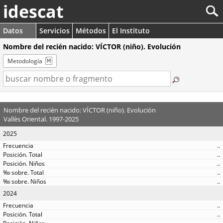
idescat
Datos
Servicios
Métodos
El Instituto
Nombre del recién nacido: VÍCTOR (niño). Evolución
Metodología
Nombre del recién nacido: VÍCTOR (niño). Evolución
Vallès Oriental. 1997-2025
2025
..
..
..
..
..
2024
..
..