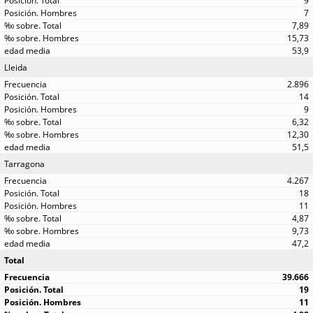
9
7
7,89
15,73
53,9
Lleida
2.896
14
9
6,32
12,30
51,5
Tarragona
4.267
18
11
4,87
9,73
47,2
Total
39.666
19
11