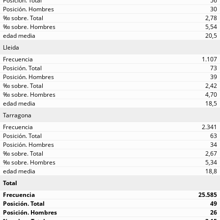
56
30
2,78
5,54
20,5
Lleida
1.107
73
39
2,42
4,70
18,5
Tarragona
2.341
63
34
2,67
5,34
18,8
Total
25.585
49
26