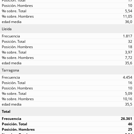
17
10
5,54
11,05
36,0
Lleida
1.817
32
18
3,97
7,72
35,6
Tarragona
4.454
16
10
5,09
10,16
35,5
Total
26.361
46
25