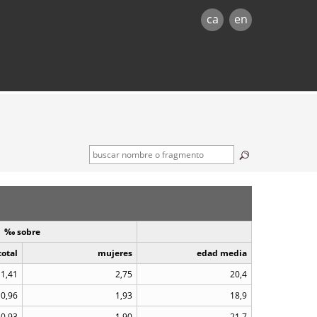
ca
en
‰ sobre
total
mujeres
edad media
1,41
2,75
20,4
0,96
1,93
18,9
0,93
1,90
21,7