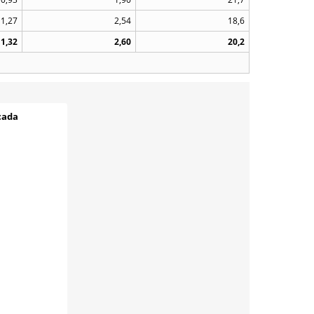
1,27
2,54
18,6
1,32
2,60
20,2