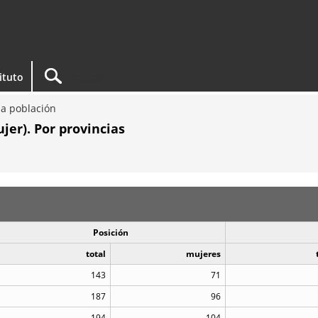
tituto
a población
er). Por provincias
Posición
total
mujeres
143
71
187
96
194
104