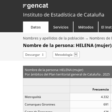
Instituto de Estadística de Cataluña
Datos
Servicios
Métodos
El Ins
Nombres y apellidos de la población
Nombres de l
Nombre de la persona: HELENA (mujer)
Descargar
Metodología
Nombre de la persona: HELENA (mujer)
Por àmbitos del Plan territorial general de Cataluña . 2025
Frecuencia
Metropolità
4.332
Comarques Gironines
691
Camp de Tarragona
426