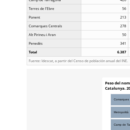
Terres de l'Ebre
56
Ponent
213
Comarques Centrals
278
Alt Pirineu i Aran
50
Penedès
341
Total
6.387
Fuente: Idescat, a partir del Censo de población anual del INE.