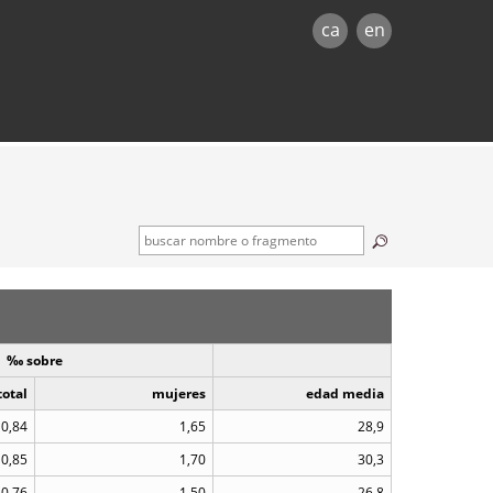
ca
en
‰ sobre
total
mujeres
edad media
0,84
1,65
28,9
0,85
1,70
30,3
0,76
1,50
26,8