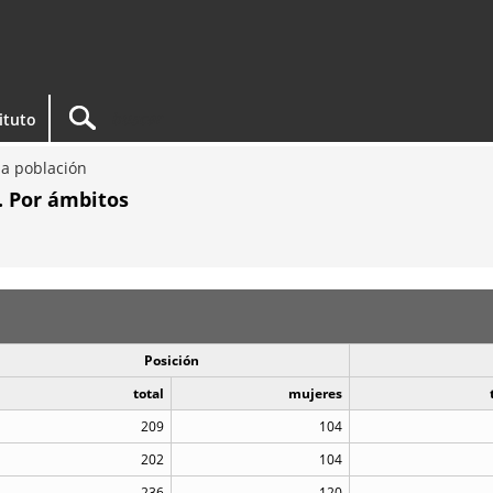
tituto
a población
. Por ámbitos
Posición
total
mujeres
209
104
202
104
236
120