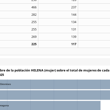
466
237
282
144
255
134
255
131
269
139
225
117