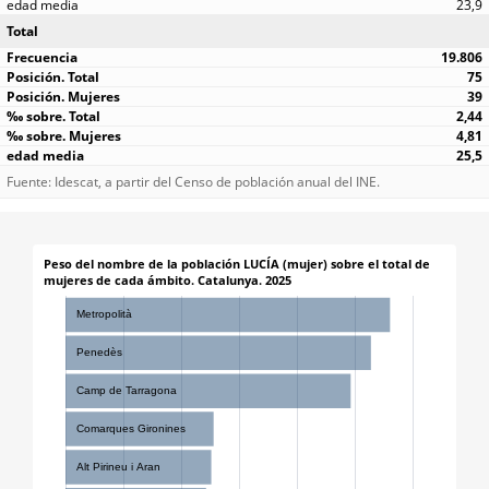
23,9
Total
19.806
75
39
2,44
4,81
25,5
Fuente: Idescat, a partir del Censo de población anual del INE.