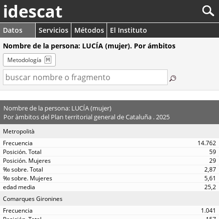
idescat
Datos
Servicios
Métodos
El Instituto
Nombre de la persona: LUCÍA (mujer). Por ámbitos
Metodología
Nombre de la persona: LUCÍA (mujer)
Por àmbitos del Plan territorial general de Cataluña . 2025
Metropolità
14.762
59
29
2,87
5,61
25,2
Comarques Gironines
1.041