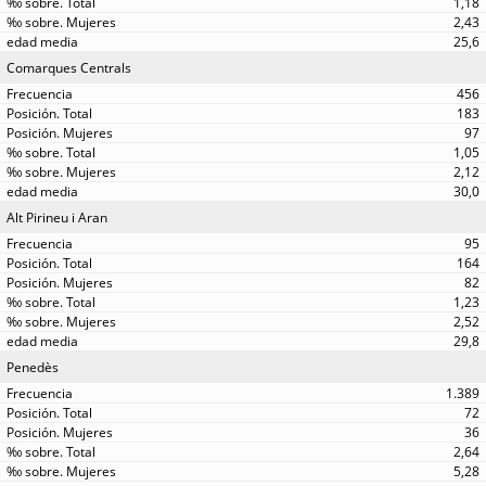
1,18
2,43
25,6
Comarques Centrals
456
183
97
1,05
2,12
30,0
Alt Pirineu i Aran
95
164
82
1,23
2,52
29,8
Penedès
1.389
72
36
2,64
5,28