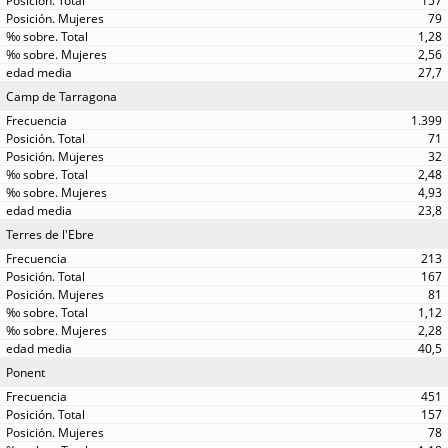
157
79
1,28
2,56
27,7
Camp de Tarragona
1.399
71
32
2,48
4,93
23,8
Terres de l'Ebre
213
167
81
1,12
2,28
40,5
Ponent
451
157
78