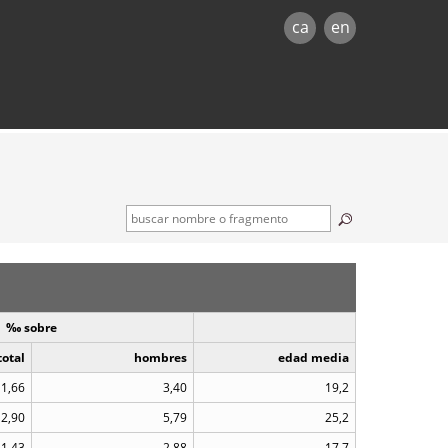
ca
en
‰ sobre
total
hombres
edad media
1,66
3,40
19,2
2,90
5,79
25,2
1,43
2,88
17,7