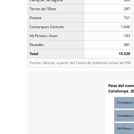
Terres de l'Ebre
297
Ponent
721
Comarques Centrals
1.646
Alt Pirineu i Aran
193
Penedès
981
Total
15.529
Fuente: Idescat, a partir del Censo de población anual del INE.