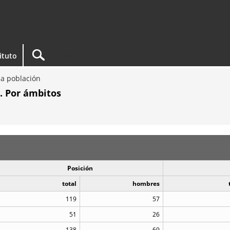
tituto
a población
. Por ámbitos
Posición
total
hombres
119
57
51
26
138
69