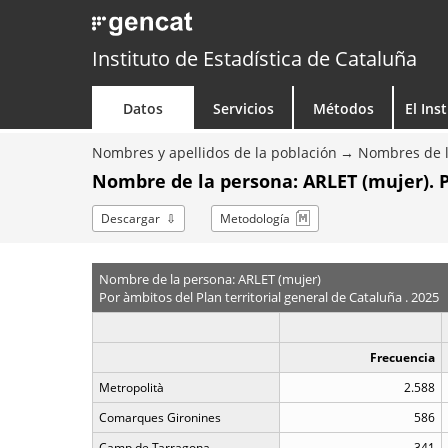
Instituto de Estadística de Cataluña
Datos
Servicios
Métodos
El Ins
Nombres y apellidos de la población
Nombres de l
Nombre de la persona: ARLET (mujer). 
Descargar
Metodología
Nombre de la persona: ARLET (mujer)
Por àmbitos del Plan territorial general de Cataluña . 2025
Frecuencia
Metropolità
2.588
Comarques Gironines
586
Camp de Tarragona
341