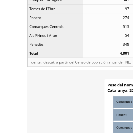
Terres de l'Ebre
97
Ponent
274
Comarques Centrals
513
Alt Pirineu i Aran
54
Penedès
348
Total
4.801
Fuente: Idescat, a partir del Censo de población anual del INE.