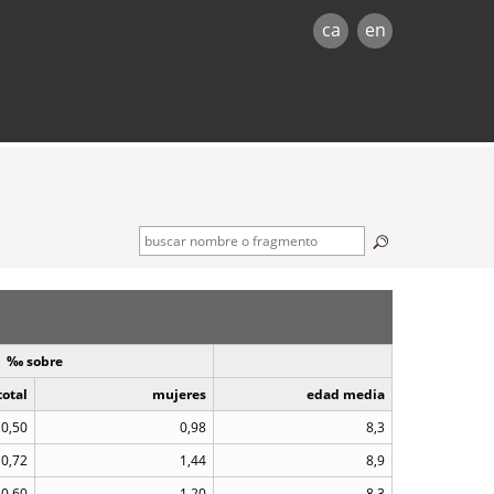
ca
en
‰ sobre
total
mujeres
edad media
0,50
0,98
8,3
0,72
1,44
8,9
0,60
1,20
8,3