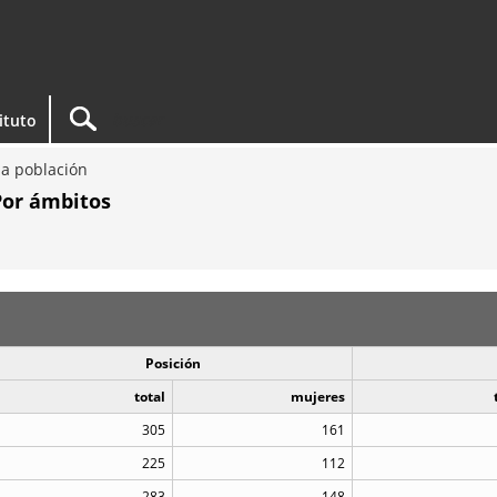
tituto
a población
Por ámbitos
Posición
total
mujeres
305
161
225
112
283
148