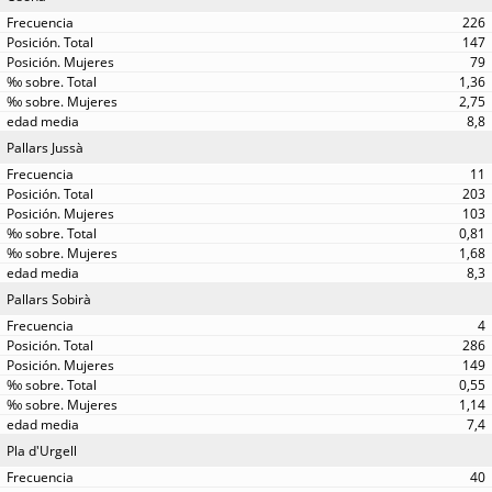
226
147
79
1,36
2,75
8,8
Pallars Jussà
11
203
103
0,81
1,68
8,3
Pallars Sobirà
4
286
149
0,55
1,14
7,4
Pla d'Urgell
40