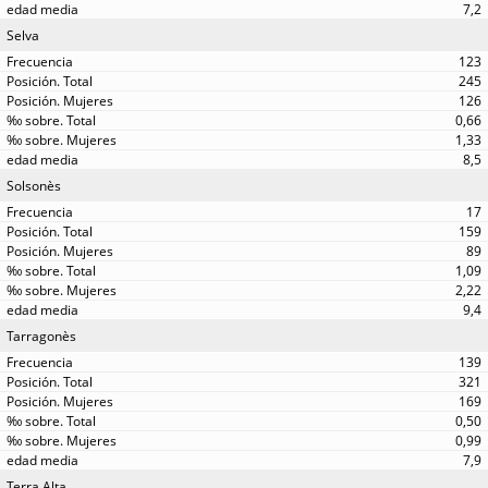
7,2
Selva
123
245
126
0,66
1,33
8,5
Solsonès
17
159
89
1,09
2,22
9,4
Tarragonès
139
321
169
0,50
0,99
7,9
Terra Alta