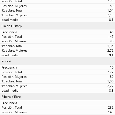
175
89
1,04
2,15
8,1
Pla de l'Estany
46
147
80
1,36
2,72
9,1
Priorat
10
177
89
1,06
2,27
8,3
Ribera d'Ebre
13
282
140