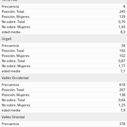
8
245
129
0,70
1,43
8,3
Urgell
34
192
102
0,87
1,77
7,1
Vallès Occidental
618
267
138
0,64
1,25
7,9
Vallès Oriental
378