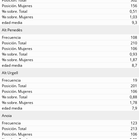
302
156
0,51
1,03
9,3
Alt Penedès
108
210
106
0,93
1,87
8,7
Alt Urgell
19
201
106
0,88
1,78
7,9
Anoia
123
213
106