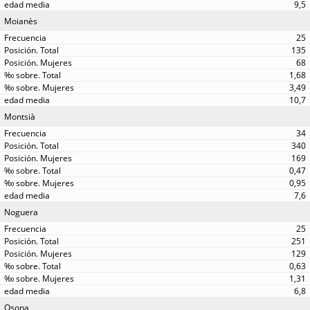
9,5
Moianès
25
135
68
1,68
3,49
10,7
Montsià
34
340
169
0,47
0,95
7,6
Noguera
25
251
129
0,63
1,31
6,8
Osona