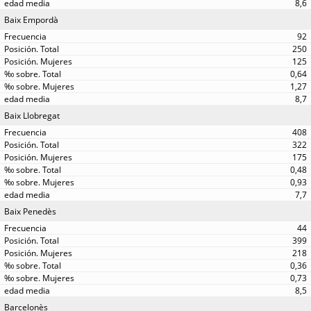
8,6
Baix Empordà
92
250
125
0,64
1,27
8,7
Baix Llobregat
408
322
175
0,48
0,93
7,7
Baix Penedès
44
399
218
0,36
0,73
8,5
Barcelonès