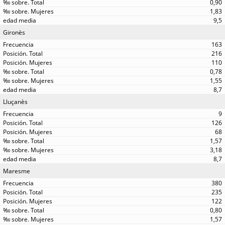
0,90
1,83
9,5
Gironès
163
216
110
0,78
1,55
8,7
Lluçanès
9
126
68
1,57
3,18
8,7
Maresme
380
235
122
0,80
1,57