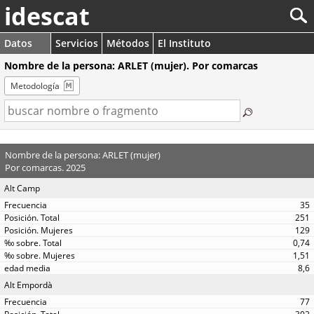
idescat
Datos
Servicios
Métodos
El Instituto
Nombre de la persona: ARLET (mujer). Por comarcas
Metodología
Nombre de la persona: ARLET (mujer)
Por comarcas. 2025
Alt Camp
35
251
129
0,74
1,51
8,6
Alt Empordà
77