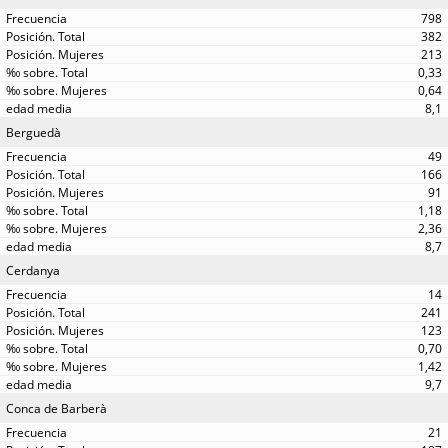
798
382
213
0,33
0,64
8,1
Berguedà
49
166
91
1,18
2,36
8,7
Cerdanya
14
241
123
0,70
1,42
9,7
Conca de Barberà
21