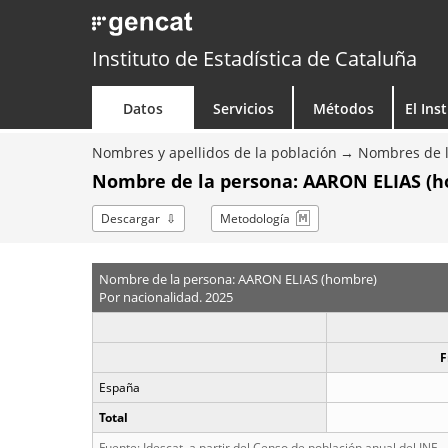
Instituto de Estadística de Cataluña
Datos
Servicios
Métodos
El Ins
Nombres y apellidos de la población
Nombres de l
Nombre de la persona: AARON ELIAS (h
Descargar
Metodología
Nombre de la persona: AARON ELIAS (hombre)
Por nacionalidad. 2025
F
España
Total
Fuente: Idescat, a partir del Censo de población anual del INE.