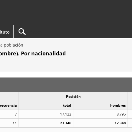
tituto
a población
ombre). Por nacionalidad
Posición
recuencia
total
hombres
7
17.122
8.795
11
23.346
12.348