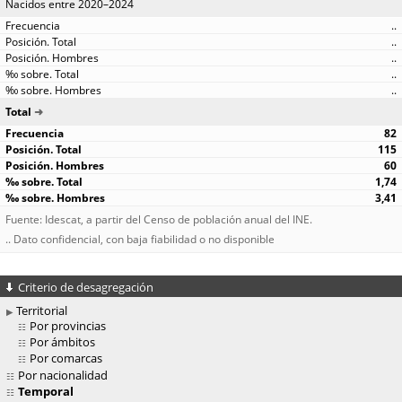
Nacidos entre 2020–2024
..
..
..
..
..
Total
82
115
60
1,74
3,41
Fuente: Idescat, a partir del Censo de población anual del INE.
.. Dato confidencial, con baja fiabilidad o no disponible
Criterio de desagregación
Territorial
Por provincias
Por ámbitos
Por comarcas
Por nacionalidad
Temporal