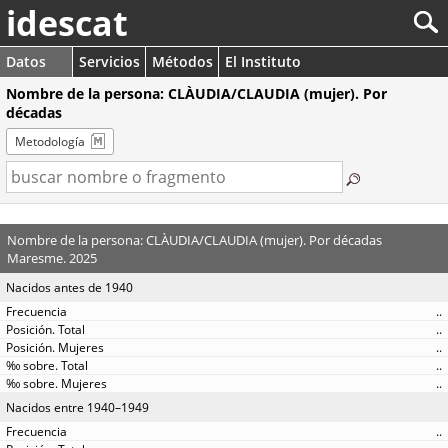
idescat
Datos
Servicios
Métodos
El Instituto
Nombre de la persona: CLÀUDIA/CLAUDIA (mujer). Por
décadas
Metodología
Nombre de la persona: CLÀUDIA/CLAUDIA (mujer). Por décadas
Maresme. 2025
Nacidos antes de 1940
..
..
..
..
..
Nacidos entre 1940–1949
..