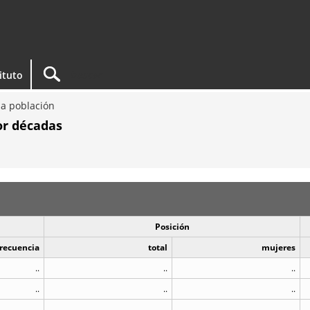
tituto
a población
or décadas
Posición
recuencia
total
mujeres
..
..
..
..
..
..
..
..
..