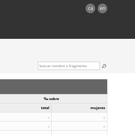
ca
en
‰ sobre
total
mujeres
..
..
..
..
..
..