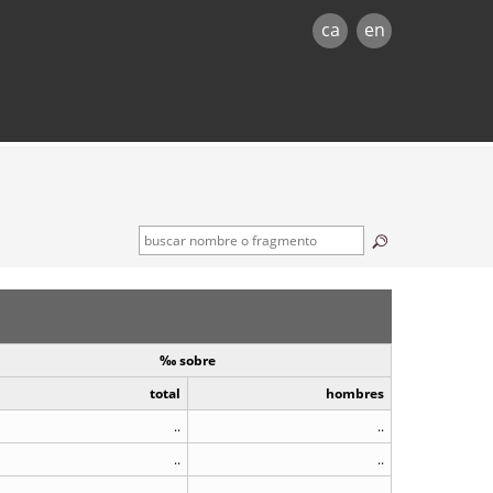
ca
en
‰ sobre
total
hombres
..
..
..
..
..
..