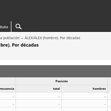
tituto
a población
ÀLEX/ÁLEX (hombre). Por décadas
bre). Por décadas
Posición
recuencia
total
hombres
..
..
..
..
..
..
..
..
..