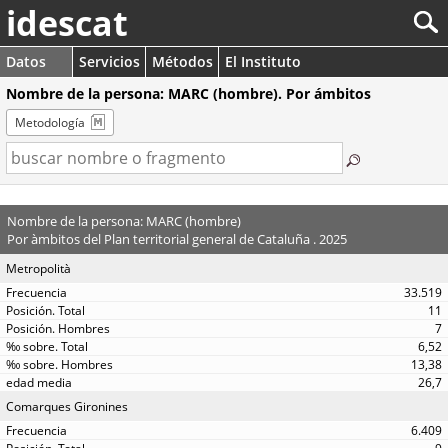
idescat
Datos
Servicios
Métodos
El Instituto
Nombre de la persona: MARC (hombre). Por ámbitos
Metodología
Nombre de la persona: MARC (hombre)
Por àmbitos del Plan territorial general de Cataluña . 2025
Metropolità
33.519
11
7
6,52
13,38
26,7
Comarques Gironines
6.409