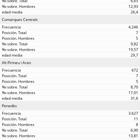
6,65
12,93
26,4
Comarques Centrals
4.246
7
5
9,82
19,57
29,7
Alt Pirineu i Aran
672
7
5
8,70
17,01
31,6
Penedès
3.627
11
8
6,90
13,81