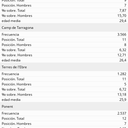
9
7
7,87
15,70
29,4
Camp de Tarragona
3.566
11
8
6,32
12,71
26,4
Terres de l'Ebre
1.282
11
5
6,72
13,18
25,9
Ponent
2.537
12
7