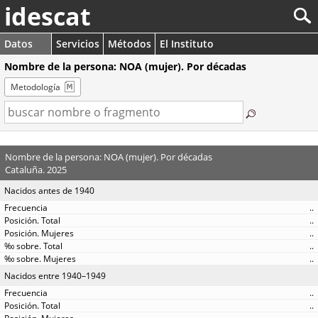
idescat
Datos
Servicios
Métodos
El Instituto
Nombre de la persona: NOA (mujer). Por décadas
Metodología
Nombre de la persona: NOA (mujer). Por décadas
Cataluña. 2025
Nacidos antes de 1940
..
..
..
..
..
Nacidos entre 1940–1949
..
..