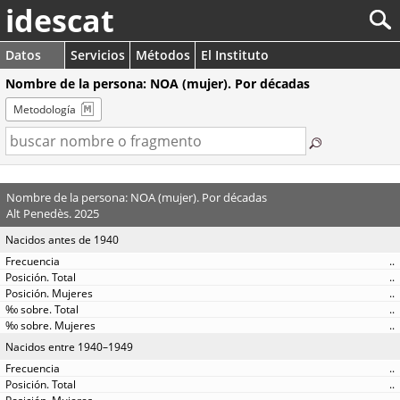
idescat
Datos
Servicios
Métodos
El Instituto
Nombre de la persona: NOA (mujer). Por décadas
Metodología
Nombre de la persona: NOA (mujer). Por décadas
Alt Penedès. 2025
Nacidos antes de 1940
..
..
..
..
..
Nacidos entre 1940–1949
..
..