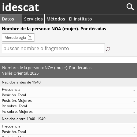
idescat
Datos
Servicios
Métodos
El Instituto
Nombre de la persona: NOA (mujer). Por décadas
Metodología
Nombre de la persona: NOA (mujer). Por décadas
Vallès Oriental. 2025
Nacidos antes de 1940
..
..
..
..
..
Nacidos entre 1940–1949
..
..