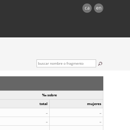
ca
en
‰ sobre
total
mujeres
..
..
..
..
..
..