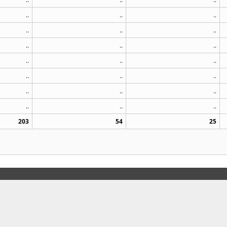
..
..
..
..
..
..
..
..
..
..
..
..
..
..
..
..
..
..
..
..
..
203
54
25