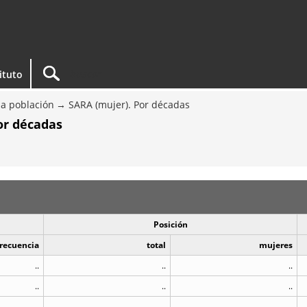
tituto
a población
SARA (mujer). Por décadas
or décadas
Posición
recuencia
total
mujeres
..
..
..
..
..
..
..
..
..