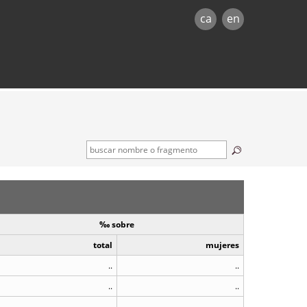
ca
en
‰ sobre
total
mujeres
..
..
..
..
..
..