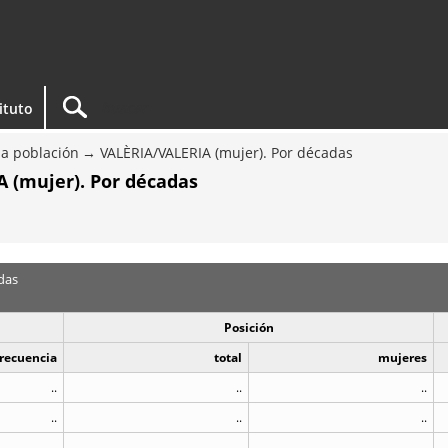
tituto
a población
VALÈRIA/VALERIA (mujer). Por décadas
 (mujer). Por décadas
das
Posición
recuencia
total
mujeres
..
..
..
..
..
..
..
..
..