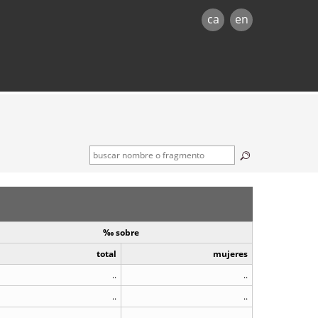
ca
en
‰ sobre
total
mujeres
..
..
..
..
..
..