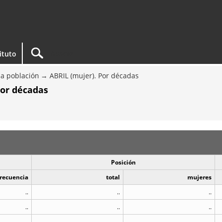
tituto
a población
ABRIL (mujer). Por décadas
Por décadas
Posición
recuencia
total
mujeres
..
..
..
..
..
..
..
..
..