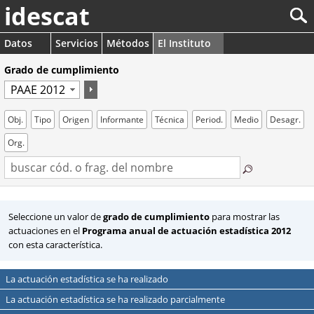
idescat
Datos
Servicios
Métodos
El Instituto
Grado de cumplimiento
Obj.
Tipo
Origen
Informante
Técnica
Period.
Medio
Desagr.
Org.
Seleccione un valor de
grado de cumplimiento
para mostrar las
actuaciones en el
Programa anual de actuación estadística 2012
con esta característica.
La actuación estadística se ha realizado
La actuación estadística se ha realizado parcialmente