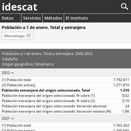
idescat
Datos
Servicios
Métodos
El Instituto
Población a 1 de enero. Total y extranjera
Metodología
Población a 1 de enero. Total y extranjera. 2000-2022
Cataluña
Origen geográfico: Dinamarca
2022
7.792.611
1.271.810
1.316
0,02
0,10
24
1,86
2021
7.763.362
1.250.665