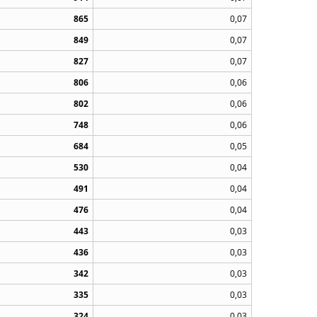
865
0,07
849
0,07
827
0,07
806
0,06
802
0,06
748
0,06
684
0,05
530
0,04
491
0,04
476
0,04
443
0,03
436
0,03
342
0,03
335
0,03
324
0,03