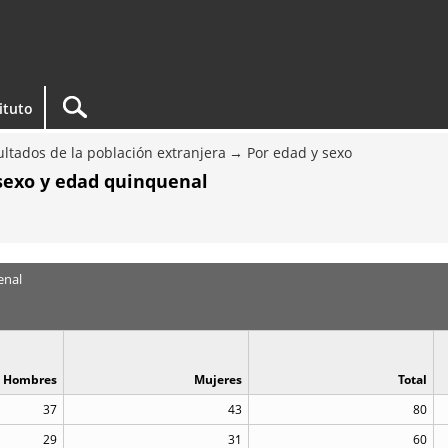
tituto
ltados de la población extranjera
Por edad y sexo
 sexo y edad quinquenal
enal
Hombres
Mujeres
Total
37
43
80
29
31
60