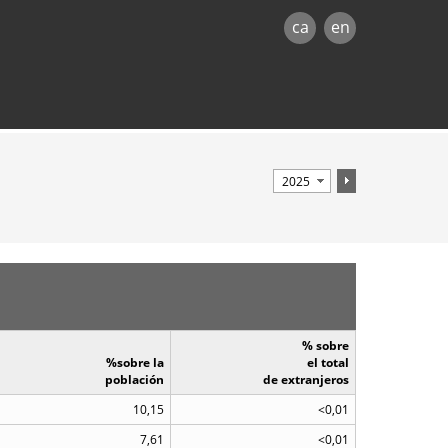
ca
en
% sobre
%sobre la
el total
población
de extranjeros
10,15
<0,01
7,61
<0,01