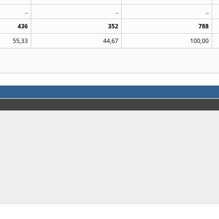
..
..
..
436
352
788
55,33
44,67
100,00