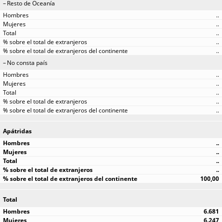
Resto de Oceanía
..
..
..
..
..
No consta país
..
..
..
..
..
Apátridas
..
..
..
..
100,00
Total
6.681
6.247