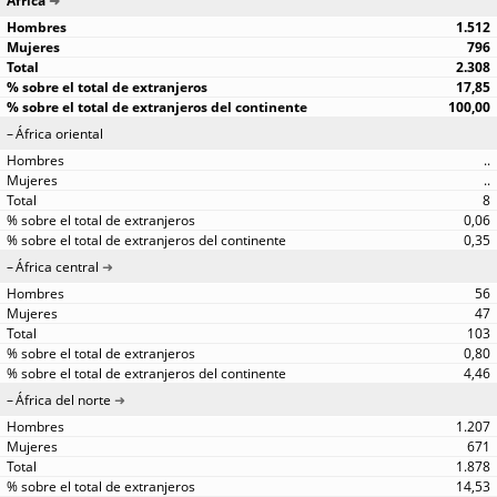
África
1.512
796
2.308
17,85
100,00
África oriental
..
..
8
0,06
0,35
África central
56
47
103
0,80
4,46
África del norte
1.207
671
1.878
14,53