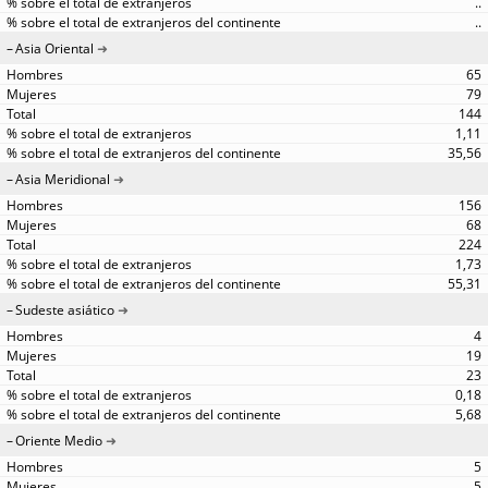
..
..
Asia Oriental
65
79
144
1,11
35,56
Asia Meridional
156
68
224
1,73
55,31
Sudeste asiático
4
19
23
0,18
5,68
Oriente Medio
5
5