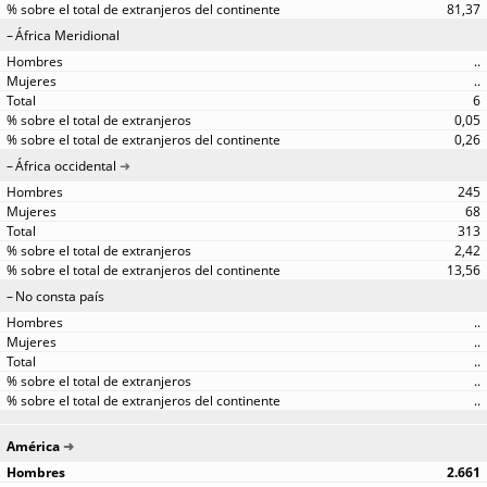
81,37
África Meridional
..
..
6
0,05
0,26
África occidental
245
68
313
2,42
13,56
No consta país
..
..
..
..
..
América
2.661