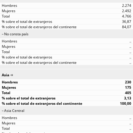
2.274
2.492
4.766
36,87
84,07
No consta país
..
..
..
..
..
Asia
230
175
405
3,13
100,00
Asia Central
..
..
..