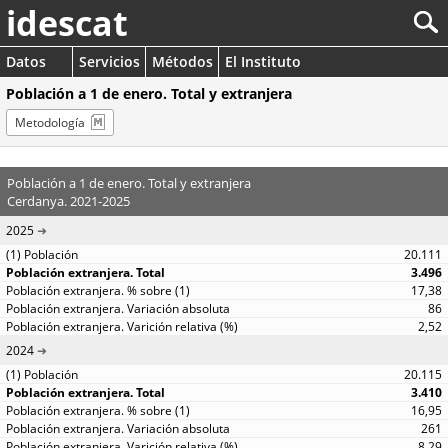
idescat
Datos
Servicios
Métodos
El Instituto
Población a 1 de enero. Total y extranjera
Metodología
Población a 1 de enero. Total y extranjera
Cerdanya. 2021-2025
2025
20.111
3.496
17,38
86
2,52
2024
20.115
3.410
16,95
261
8,29