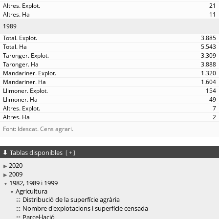
21
11
1989
3.885
5.543
3.309
3.888
1.320
1.604
154
49
7
2
Font: Idescat. Cens agrari.
Tablas disponibles
[
+
]
2020
2009
1982, 1989 i 1999
Agricultura
Distribució de la superfície agrària
Nombre d'explotacions i superfície censada
Parcel·lació