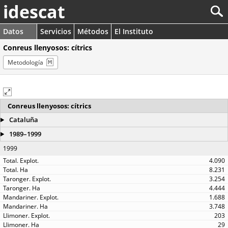
idescat
Datos
Servicios
Métodos
El Instituto
Conreus llenyosos: cítrics
Metodología
Conreus llenyosos: cítrics
Cataluña
1989–1999
1999
4.090
8.231
3.254
4.444
1.688
3.748
203
29