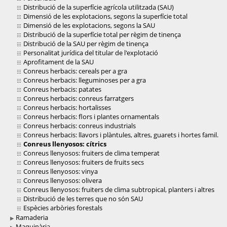
Distribució de la superfície agrícola utilitzada (SAU)
Dimensió de les explotacions, segons la superfície total
Dimensió de les explotacions, segons la SAU
Distribució de la superfície total per règim de tinença
Distribució de la SAU per règim de tinença
Personalitat jurídica del titular de l'explotació
Aprofitament de la SAU
Conreus herbacis: cereals per a gra
Conreus herbacis: lleguminoses per a gra
Conreus herbacis: patates
Conreus herbacis: conreus farratgers
Conreus herbacis: hortalisses
Conreus herbacis: flors i plantes ornamentals
Conreus herbacis: conreus industrials
Conreus herbacis: llavors i plàntules, altres, guarets i hortes famil.
Conreus llenyosos: cítrics
Conreus llenyosos: fruiters de clima temperat
Conreus llenyosos: fruiters de fruits secs
Conreus llenyosos: vinya
Conreus llenyosos: olivera
Conreus llenyosos: fruiters de clima subtropical, planters i altres
Distribució de les terres que no són SAU
Espècies arbòries forestals
Ramaderia
Maquinària