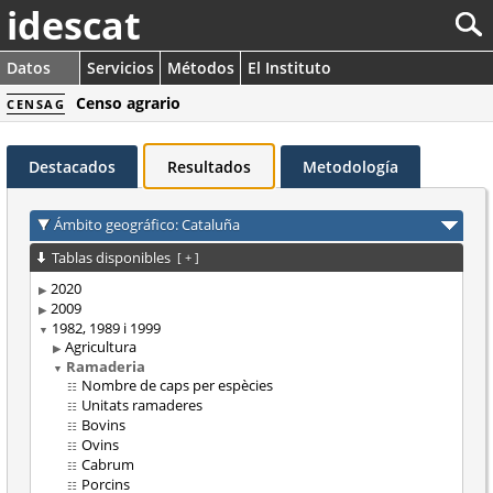
idescat
Datos
Servicios
Métodos
El Instituto
Censo agrario
CENSAG
Destacados
Resultados
Metodología
Ámbito geográfico: Cataluña
Tablas disponibles
[
+
]
2020
2009
1982, 1989 i 1999
Agricultura
Ramaderia
Nombre de caps per espècies
Unitats ramaderes
Bovins
Ovins
Cabrum
Porcins