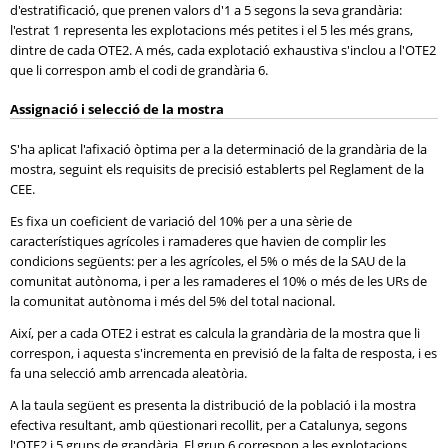
d'estratificació, que prenen valors d'1 a 5 segons la seva grandària:
l'estrat 1 representa les explotacions més petites i el 5 les més grans,
dintre de cada OTE2. A més, cada explotació exhaustiva s'inclou a l'OTE2
que li correspon amb el codi de grandària 6.
Assignació i selecció de la mostra
S'ha aplicat l'afixació òptima per a la determinació de la grandària de la
mostra, seguint els requisits de precisió establerts pel Reglament de la
CEE.
Es fixa un coeficient de variació del 10% per a una sèrie de
característiques agrícoles i ramaderes que havien de complir les
condicions següents: per a les agrícoles, el 5% o més de la SAU de la
comunitat autònoma, i per a les ramaderes el 10% o més de les URs de
la comunitat autònoma i més del 5% del total nacional.
Així, per a cada OTE2 i estrat es calcula la grandària de la mostra que li
correspon, i aquesta s'incrementa en previsió de la falta de resposta, i es
fa una selecció amb arrencada aleatòria.
A la taula següent es presenta la distribució de la població i la mostra
efectiva resultant, amb qüestionari recollit, per a Catalunya, segons
l'OTE2 i 5 grups de grandària. El grup 6 correspon a les explotacions