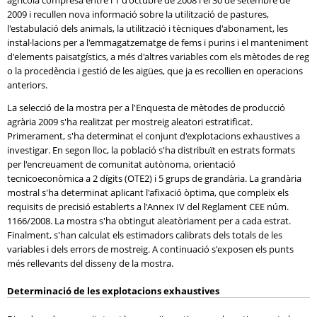
agrícola compresa entre l'1 d'octubre de 2008 i el 30 de setembre de
2009 i recullen nova informació sobre la utilització de pastures,
l'estabulació dels animals, la utilització i tècniques d'abonament, les
instal·lacions per a l'emmagatzematge de fems i purins i el manteniment
d'elements paisatgístics, a més d'altres variables com els mètodes de reg
o la procedència i gestió de les aigües, que ja es recollien en operacions
anteriors.
La selecció de la mostra per a l'Enquesta de mètodes de producció
agrària 2009 s'ha realitzat per mostreig aleatori estratificat.
Primerament, s'ha determinat el conjunt d'explotacions exhaustives a
investigar. En segon lloc, la població s'ha distribuït en estrats formats
per l'encreuament de comunitat autònoma, orientació
tecnicoeconòmica a 2 dígits (OTE2) i 5 grups de grandària. La grandària
mostral s'ha determinat aplicant l'afixació òptima, que compleix els
requisits de precisió establerts a l'Annex IV del Reglament CEE núm.
1166/2008. La mostra s'ha obtingut aleatòriament per a cada estrat.
Finalment, s'han calculat els estimadors calibrats dels totals de les
variables i dels errors de mostreig. A continuació s'exposen els punts
més rellevants del disseny de la mostra.
Determinació de les explotacions exhaustives