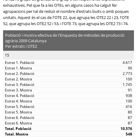
exhaustives. Pel que fa a les OTEs, en alguns casos ha calgut fer
agrupacions per tal de reduir el nombre d'estrats buits o amb poques
unitats. Aquest és el cas de l'OTE 22, que agrupa les OTE2 22 i 23, l'OTE
52, que agrupa les OTE2 52 i 53, i l'OTE 73, que agrupa les OTE2 73 i 74.
Població i mostra efectiva de l'Enquesta de mètodes de producció
agrària 2009 Catalunya
Per estrats i OTE2
15
4.617
90
2.773
100
1.745
91
938
100
416
80
87
87
10.576
548