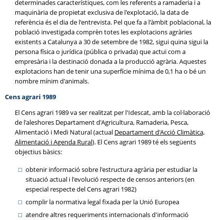
determinades característiques, com les referents a ramaderia i a
maquinària de propietat exclusiva de l'explotació, la data de
referència és el dia de l'entrevista. Pel que fa a l'àmbit poblacional, la
població investigada comprèn totes les explotacions agràries
existents a Catalunya a 30 de setembre de 1982, sigui quina sigui la
persona física o jurídica (pública o privada) que actuï com a
empresària i la destinació donada a la producció agrària. Aquestes
explotacions han de tenir una superfície mínima de 0,1 ha o bé un
nombre mínim d'animals.
Cens agrari 1989
El Cens agrari 1989 va ser realitzat per l'Idescat, amb la col·laboració
de l'aleshores Departament d'Agricultura, Ramaderia, Pesca,
Alimentació i Medi Natural (actual
Departament d'Acció Climàtica,
Alimentació i Agenda Rural
). El Cens agrari 1989 té els següents
objectius bàsics:
obtenir informació sobre l'estructura agrària per estudiar la
situació actual i l'evolució respecte de censos anteriors (en
especial respecte del Cens agrari 1982)
complir la normativa legal fixada per la Unió Europea
atendre altres requeriments internacionals d'informació