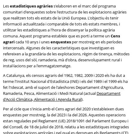
Les
estadístiques agràries
s'elaboren en el marc del programa
comunitari d'enquestes sobre l'estructura de les explotacions agràries
que realitzen tots els estats de la Unió Europea. L'objectiu és tenir
informació actualitzada i comparable de tots els estats membres, i
utilitzar les estadístiques a l'hora de dissenyar la política agrària
comuna. Aquest programa estableix que es porti a terme un
Cens
agrari
cada 10 anys i unes
enquestes
per mostreig en els períodes
intercensals. Algunes de les característiques que investiguen es
refereixen a la grandària de les explotacions, règim de tinença, mètodes
de reg, usos del sòl, ramaderia, mà d'obra, desenvolupament rural i
instal·lacions per a l'emmagatzematge.
A Catalunya, els censos agraris del 1962, 1982, 2009 i 2020 els ha dut a
terme l'Institut Nacional d'Estadística (INE) i els del 1989 i el 1999 els ha
fet l'Idescat, amb el suport de l'aleshores Departament d'Agricultura,
Ramaderia, Pesca, Alimentació i Medi Natural (actual
Departament
d'Acció Climàtica, Alimentació i Agenda Rural
).
Per al cicle que s'inicia amb el Cens agrari del 2020 s'estableixen dues
enquestes per mostreig, la del 2023 i la del 2026. Aquestes operacions
estan regulades pel Reglament (UE) 2018/1091 del Parlament Europeu i
del Consell, de 18 de juliol de 2018, relatiu a les estadístiques integrades
sobre explotacions agrícoles i pel qual es deroguen els Reglaments (CE)