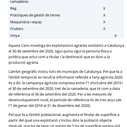
ramaderes
Reg
X
Pràctiques de gestió de terres
X
Maquinària i equip
X
Fruiters
X
Vinya
X
Aquest Cens investiga les explotacions agràries existents a Catalunya
el 30 de setembre del 2020, sigui quina sigui la persona física o
jurídica que actuï com a titular i la destinació que es doni a la
producció agrària.
L'àmbit geogràfic inclou tots els municipis de Catalunya. Pel que fa a
l'àmbit temporal, es recull la informació referida a l'any agrícola 2020,
és a dir, la campanya agrícola compresa entre l'1 d'octubre del 2019 i
el 30 de setembre del 2020, tret de la ramaderia, que té com a data
de referència el 30 de setembre del 2020. Per a les mesures de
desenvolupament rural, el període de referència és de tres anys (de
l'1 de gener del 2018 al 31 de desembre del 2020).
Pel que fa a l'àmbit poblacional, augmenta el llindar de superfície a
partir del qual una explotació s'inclou dins la població objecte
d'estudi, que ha de tenir un mínim de 5 ha de superfície agrària útil