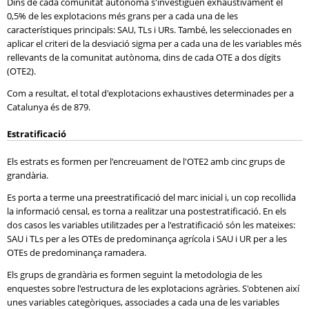
Dins de cada comunitat autònoma s'investiguen exhaustivament el
0,5% de les explotacions més grans per a cada una de les
característiques principals: SAU, TLs i URs. També, les seleccionades en
aplicar el criteri de la desviació sigma per a cada una de les variables més
rellevants de la comunitat autònoma, dins de cada OTE a dos dígits
(OTE2).
Com a resultat, el total d'explotacions exhaustives determinades per a
Catalunya és de 879.
Estratificació
Els estrats es formen per l'encreuament de l'OTE2 amb cinc grups de
grandària.
Es porta a terme una preestratificació del marc inicial i, un cop recollida
la informació censal, es torna a realitzar una postestratificació. En els
dos casos les variables utilitzades per a l'estratificació són les mateixes:
SAU i TLs per a les OTEs de predominança agrícola i SAU i UR per a les
OTEs de predominança ramadera.
Els grups de grandària es formen seguint la metodologia de les
enquestes sobre l'estructura de les explotacions agràries. S'obtenen així
unes variables categòriques, associades a cada una de les variables