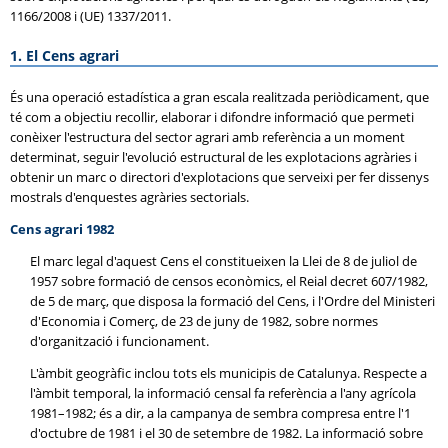
1166/2008 i (UE) 1337/2011.
1. El Cens agrari
És una operació estadística a gran escala realitzada periòdicament, que
té com a objectiu recollir, elaborar i difondre informació que permeti
conèixer l'estructura del sector agrari amb referència a un moment
determinat, seguir l'evolució estructural de les explotacions agràries i
obtenir un marc o directori d'explotacions que serveixi per fer dissenys
mostrals d'enquestes agràries sectorials.
Cens agrari 1982
El marc legal d'aquest Cens el constitueixen la Llei de 8 de juliol de
1957 sobre formació de censos econòmics, el Reial decret 607/1982,
de 5 de març, que disposa la formació del Cens, i l'Ordre del Ministeri
d'Economia i Comerç, de 23 de juny de 1982, sobre normes
d'organització i funcionament.
L'àmbit geogràfic inclou tots els municipis de Catalunya. Respecte a
l'àmbit temporal, la informació censal fa referència a l'any agrícola
1981–1982; és a dir, a la campanya de sembra compresa entre l'1
d'octubre de 1981 i el 30 de setembre de 1982. La informació sobre