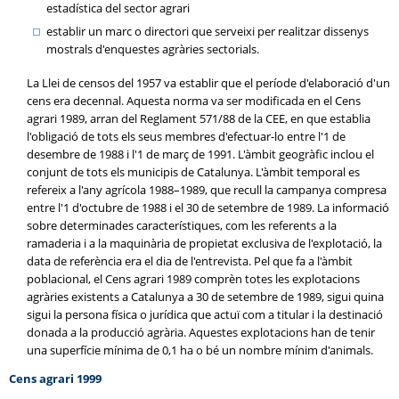
estadística del sector agrari
establir un marc o directori que serveixi per realitzar dissenys
mostrals d'enquestes agràries sectorials.
La Llei de censos del 1957 va establir que el període d'elaboració d'un
cens era decennal. Aquesta norma va ser modificada en el Cens
agrari 1989, arran del Reglament 571/88 de la CEE, en que establia
l'obligació de tots els seus membres d'efectuar-lo entre l'1 de
desembre de 1988 i l'1 de març de 1991. L'àmbit geogràfic inclou el
conjunt de tots els municipis de Catalunya. L'àmbit temporal es
refereix a l'any agrícola 1988–1989, que recull la campanya compresa
entre l'1 d'octubre de 1988 i el 30 de setembre de 1989. La informació
sobre determinades característiques, com les referents a la
ramaderia i a la maquinària de propietat exclusiva de l'explotació, la
data de referència era el dia de l'entrevista. Pel que fa a l'àmbit
poblacional, el Cens agrari 1989 comprèn totes les explotacions
agràries existents a Catalunya a 30 de setembre de 1989, sigui quina
sigui la persona física o jurídica que actuï com a titular i la destinació
donada a la producció agrària. Aquestes explotacions han de tenir
una superfície mínima de 0,1 ha o bé un nombre mínim d'animals.
Cens agrari 1999