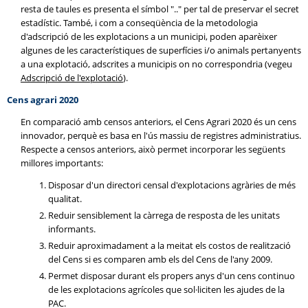
resta de taules es presenta el símbol ".." per tal de preservar el secret
estadístic. També, i com a conseqüència de la metodologia
d'adscripció de les explotacions a un municipi, poden aparèixer
algunes de les característiques de superfícies i/o animals pertanyents
a una explotació, adscrites a municipis on no correspondria (vegeu
Adscripció de l'explotació
).
Cens agrari 2020
En comparació amb censos anteriors, el Cens Agrari 2020 és un cens
innovador, perquè es basa en l'ús massiu de registres administratius.
Respecte a censos anteriors, això permet incorporar les següents
millores importants:
Disposar d'un directori censal d'explotacions agràries de més
qualitat.
Reduir sensiblement la càrrega de resposta de les unitats
informants.
Reduir aproximadament a la meitat els costos de realització
del Cens si es comparen amb els del Cens de l'any 2009.
Permet disposar durant els propers anys d'un cens continuo
de les explotacions agrícoles que sol·liciten les ajudes de la
PAC.