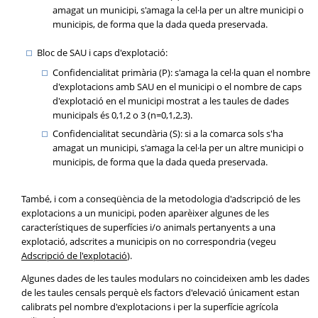
amagat un municipi, s'amaga la cel·la per un altre municipi o
municipis, de forma que la dada queda preservada.
Bloc de SAU i caps d'explotació:
Confidencialitat primària (P): s'amaga la cel·la quan el nombre
d'explotacions amb SAU en el municipi o el nombre de caps
d'explotació en el municipi mostrat a les taules de dades
municipals és 0,1,2 o 3 (n=0,1,2,3).
Confidencialitat secundària (S): si a la comarca sols s'ha
amagat un municipi, s'amaga la cel·la per un altre municipi o
municipis, de forma que la dada queda preservada.
També, i com a conseqüència de la metodologia d'adscripció de les
explotacions a un municipi, poden aparèixer algunes de les
característiques de superfícies i/o animals pertanyents a una
explotació, adscrites a municipis on no correspondria (vegeu
Adscripció de l'explotació
).
Algunes dades de les taules modulars no coincideixen amb les dades
de les taules censals perquè els factors d'elevació únicament estan
calibrats pel nombre d'explotacions i per la superfície agrícola