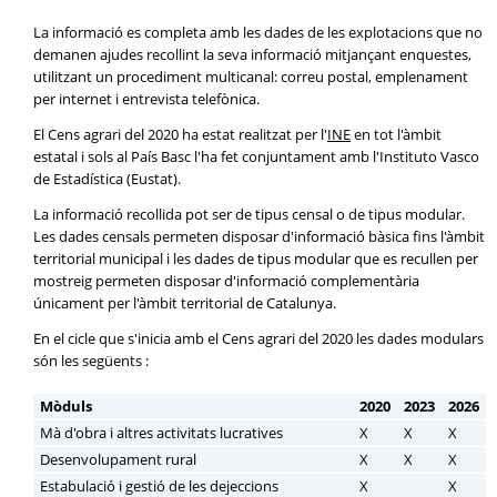
La informació es completa amb les dades de les explotacions que no
demanen ajudes recollint la seva informació mitjançant enquestes,
utilitzant un procediment multicanal: correu postal, emplenament
per internet i entrevista telefònica.
El Cens agrari del 2020 ha estat realitzat per l'
INE
en tot l'àmbit
estatal i sols al País Basc l'ha fet conjuntament amb l'Instituto Vasco
de Estadística (Eustat).
La informació recollida pot ser de tipus censal o de tipus modular.
Les dades censals permeten disposar d'informació bàsica fins l'àmbit
territorial municipal i les dades de tipus modular que es recullen per
mostreig permeten disposar d'informació complementària
únicament per l'àmbit territorial de Catalunya.
En el cicle que s'inicia amb el Cens agrari del 2020 les dades modulars
són les següents :
Mòduls
2020
2023
2026
Mà d'obra i altres activitats lucratives
X
X
X
Desenvolupament rural
X
X
X
Estabulació i gestió de les dejeccions
X
X