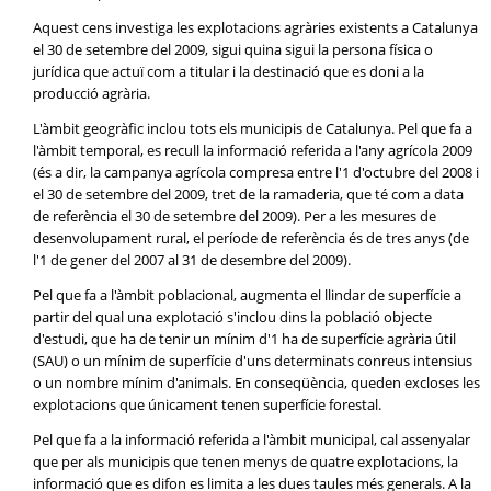
Aquest cens investiga les explotacions agràries existents a Catalunya
el 30 de setembre del 2009, sigui quina sigui la persona física o
jurídica que actuï com a titular i la destinació que es doni a la
producció agrària.
L'àmbit geogràfic inclou tots els municipis de Catalunya. Pel que fa a
l'àmbit temporal, es recull la informació referida a l'any agrícola 2009
(és a dir, la campanya agrícola compresa entre l'1 d'octubre del 2008 i
el 30 de setembre del 2009, tret de la ramaderia, que té com a data
de referència el 30 de setembre del 2009). Per a les mesures de
desenvolupament rural, el període de referència és de tres anys (de
l'1 de gener del 2007 al 31 de desembre del 2009).
Pel que fa a l'àmbit poblacional, augmenta el llindar de superfície a
partir del qual una explotació s'inclou dins la població objecte
d'estudi, que ha de tenir un mínim d'1 ha de superfície agrària útil
(SAU) o un mínim de superfície d'uns determinats conreus intensius
o un nombre mínim d'animals. En conseqüència, queden excloses les
explotacions que únicament tenen superfície forestal.
Pel que fa a la informació referida a l'àmbit municipal, cal assenyalar
que per als municipis que tenen menys de quatre explotacions, la
informació que es difon es limita a les dues taules més generals. A la