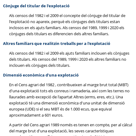
Cònjuge del titular de l'explotació
Als censos del 1982 i el 2009 el concepte del cònjuge del titular de
l'explotació no apareix, perquè els cònjuges dels titulars estan
inclosos en els ajuts familiars. Als censos del 1989, 1999 i 2020 els
cònjuges dels titulars es diferencien dels altres familiars.
Altres familiars que realitzin treballs per a l'explotació
Als censos del 1982 i el 2009 els ajuts familiars inclouen els cònjuges
dels titulars. Als censos del 1989, 1999 i 2020 els altres familiars no
inclouen els cònjuges dels titulars.
Dimensió econòmica d'una explotació
En el Cens agrari del 1982 , contribueixen al marge brut total (MBT)
d'una explotació tots els conreus i ramaderia, així com les terres no
llaurades amb excepció de l'apartat Altres (erms, eres, etc.). Una
explotació té una dimensió econòmica d'una unitat de dimensió
europea (UDE) si el seu MBT és de 1.000 ecus, que equival
aproximadament a 601 euros.
A partir del Cens agrari 1989 només es tenen en compte, per al càlcul
del marge brut d'una explotació, les seves característiques