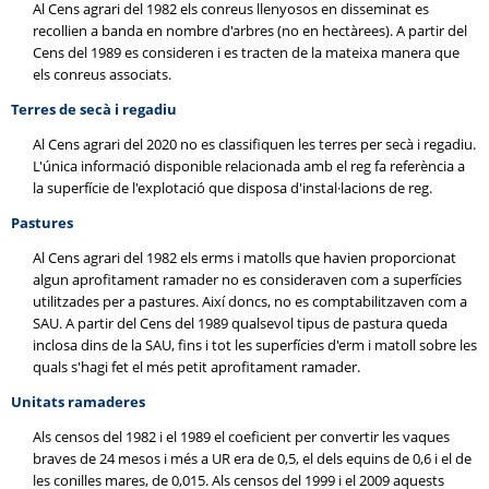
Al Cens agrari del 1982 els conreus llenyosos en disseminat es
recollien a banda en nombre d'arbres (no en hectàrees). A partir del
Cens del 1989 es consideren i es tracten de la mateixa manera que
els conreus associats.
Terres de secà i regadiu
Al Cens agrari del 2020 no es classifiquen les terres per secà i regadiu.
L'única informació disponible relacionada amb el reg fa referència a
la superfície de l'explotació que disposa d'instal·lacions de reg.
Pastures
Al Cens agrari del 1982 els erms i matolls que havien proporcionat
algun aprofitament ramader no es consideraven com a superfícies
utilitzades per a pastures. Així doncs, no es comptabilitzaven com a
SAU. A partir del Cens del 1989 qualsevol tipus de pastura queda
inclosa dins de la SAU, fins i tot les superfícies d'erm i matoll sobre les
quals s'hagi fet el més petit aprofitament ramader.
Unitats ramaderes
Als censos del 1982 i el 1989 el coeficient per convertir les vaques
braves de 24 mesos i més a UR era de 0,5, el dels equins de 0,6 i el de
les conilles mares, de 0,015. Als censos del 1999 i el 2009 aquests