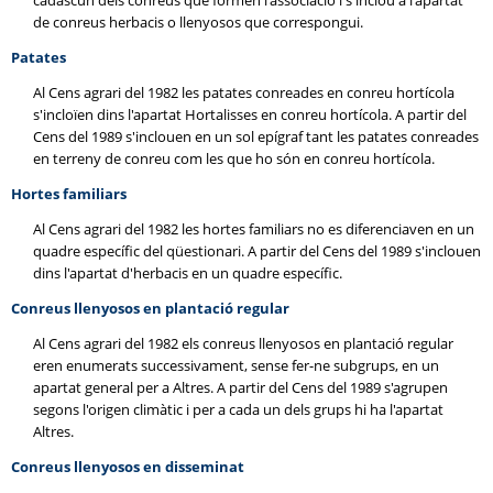
cadascun dels conreus que formen l'associació i s'inclou a l'apartat
de conreus herbacis o llenyosos que correspongui.
Patates
Al Cens agrari del 1982 les patates conreades en conreu hortícola
s'incloïen dins l'apartat Hortalisses en conreu hortícola. A partir del
Cens del 1989 s'inclouen en un sol epígraf tant les patates conreades
en terreny de conreu com les que ho són en conreu hortícola.
Hortes familiars
Al Cens agrari del 1982 les hortes familiars no es diferenciaven en un
quadre específic del qüestionari. A partir del Cens del 1989 s'inclouen
dins l'apartat d'herbacis en un quadre específic.
Conreus llenyosos en plantació regular
Al Cens agrari del 1982 els conreus llenyosos en plantació regular
eren enumerats successivament, sense fer-ne subgrups, en un
apartat general per a Altres. A partir del Cens del 1989 s'agrupen
segons l'origen climàtic i per a cada un dels grups hi ha l'apartat
Altres.
Conreus llenyosos en disseminat