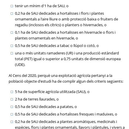
tenir un mínim d'1 ha de SAU, o
0,2 ha de SAU dedicades a hortalisses i flors i plantes
ornamentals a l'aire lliure o amb protecció baixa o fruiters de
regadiu (inclosos els cítrics) o planters o hivernacles, o
0,1 ha de SAU dedicades a hortalisses en hivernacle o flors i
plantes ornamentals en hivernacle, o
0,5 ha de SAU dedicades a tabac o llúpol o cotó, o
una o més unitats ramaderes (UR) i una producció estàndard
total (PET) igual o superior a 0,75 unitats de dimensió europea
(UDE).
Al Cens del 2020, perquè una explotació agrícola pertanyi a la
població objecte d'estudi ha de complir algun dels criteris següents:
5 ha de superfície agrícola utilitzada (SAU), o
2 ha de terres llaurades, o
0,5 ha de SAU dedicades a patates, o
0,5 ha de SAU dedicades a hortalisses fresques i maduixes, o
0,2 ha de SAU dedicades a plantes aromàtiques, medicinals i
espècies, flors i plantes ornamentals, llavors i plàntules, i vivers a