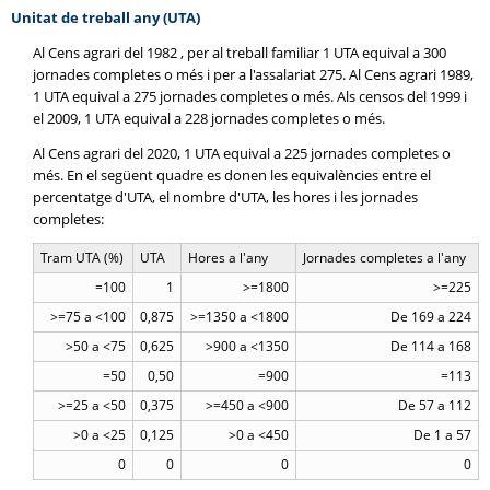
Unitat de treball any (UTA)
Al Cens agrari del 1982 , per al treball familiar 1 UTA equival a 300
jornades completes o més i per a l'assalariat 275. Al Cens agrari 1989,
1 UTA equival a 275 jornades completes o més. Als censos del 1999 i
el 2009, 1 UTA equival a 228 jornades completes o més.
Al Cens agrari del 2020, 1 UTA equival a 225 jornades completes o
més. En el següent quadre es donen les equivalències entre el
percentatge d'UTA, el nombre d'UTA, les hores i les jornades
completes:
Tram UTA (%)
UTA
Hores a l'any
Jornades completes a l'any
=100
1
>=1800
>=225
>=75 a <100
0,875
>=1350 a <1800
De 169 a 224
>50 a <75
0,625
>900 a <1350
De 114 a 168
=50
0,50
=900
=113
>=25 a <50
0,375
>=450 a <900
De 57 a 112
>0 a <25
0,125
>0 a <450
De 1 a 57
0
0
0
0