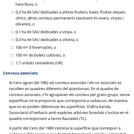
l'aire lliure, o
0,3 ha de SAU dedicades a arbres fruiters, baies, fruites seques,
cítrics, altres conreus permanents (excloent-hi vivers, vinyes i
oliveres), o
0,1 ha de SAU dedicades a vinya, o
0,3 ha de SAU dedicades a olivera, o
100 m² d'hivernacles, o
100 m² de bolets cultivats, o
1,7 unitats ramaderes (UR)
Conreus associats
Al Cens agrari del 1982 els conreus associats i els no associats es
recollien en quadres diferents del qüestionari. En el quadre de
conreus associats, s'hi agrupaven els conreus per grans grups, sense
especificar-ne la proporció que corresponia a cadascun, de manera
que no es podien diferenciar les superfícies. D'altra banda,
l'associació d'herbacis amb espècies arbòries forestals s'incloïa en el
quadre corresponent a terres llaurades (TL).
A partir del Cens del 1989 s'estima la superfície que correspon a