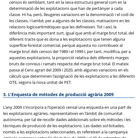
censos és semblant, tant en la seva estructura general com en la
determinació de les explotacions que han de pertànyer a cada
classe. Hi ha, però, lleugeres variacions en la denominació i el codi de
les classes, i també, per a algunes de les classes, matisacions en les
relacions logicoaritmètiques que les defineixen. Tot i així, la
diferència més important surt, igual que amb el marge brut total, del
diferent tracte que es dona a les explotacions que tenen alguna
superfície forestal comercial, perquè aquesta no contribueix al
marge brut dels censos del 1989 i el 1999 i, per tant, modifica, per a
aquestes explotacions, la proporció relativa dels diferents marges
bruts de conreus i ramats respecte del marge brut total. El mateix
passa al Cens agrari del 2009 i 2020, amb algunes variacions en els
càlculs que determinen l'assignació de les explotacions a les diferents
OTE, segons la nova unitat de PET.
3. L'Enquesta de mètodes de producció agrària 2009
L'any 2009 s'incorpora a l'operació censal una enquesta en una part de
les explotacions agràries, representatives en l'àmbit de comunitat
autònoma, per tal de recollir dades addicionals sobre els mètodes i les
tècniques de producció de les explotacions. Les dades sol·licitades,
només a les explotacions seleccionades, es refereixen a la campanya