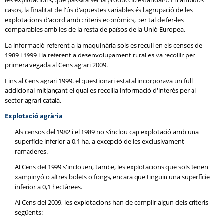
les explotacions, que passa a ser la producció estàndard. En ambdós
casos, la finalitat de l'ús d'aquestes variables és l'agrupació de les
explotacions d'acord amb criteris econòmics, per tal de fer-les
comparables amb les de la resta de països de la Unió Europea.
La informació referent a la maquinària sols es recull en els censos de
1989 i 1999 i la referent a desenvolupament rural es va recollir per
primera vegada al Cens agrari 2009.
Fins al Cens agrari 1999, el qüestionari estatal incorporava un full
addicional mitjançant el qual es recollia informació d'interès per al
sector agrari català.
Explotació agrària
Als censos del 1982 i el 1989 no s'inclou cap explotació amb una
superfície inferior a 0,1 ha, a excepció de les exclusivament
ramaderes.
Al Cens del 1999 s'inclouen, també, les explotacions que sols tenen
xampinyó o altres bolets o fongs, encara que tinguin una superfície
inferior a 0,1 hectàrees.
Al Cens del 2009, les explotacions han de complir algun dels criteris
següents: