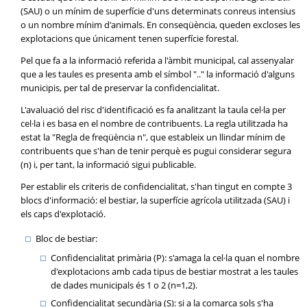
(SAU) o un mínim de superfície d'uns determinats conreus intensius
o un nombre mínim d'animals. En conseqüència, queden excloses les
explotacions que únicament tenen superfície forestal.
Pel que fa a la informació referida a l'àmbit municipal, cal assenyalar
que a les taules es presenta amb el símbol ".." la informació d'alguns
municipis, per tal de preservar la confidencialitat.
L'avaluació del risc d'identificació es fa analitzant la taula cel·la per
cel·la i es basa en el nombre de contribuents. La regla utilitzada ha
estat la "Regla de freqüència n", que estableix un llindar mínim de
contribuents que s'han de tenir perquè es pugui considerar segura
(n) i, per tant, la informació sigui publicable.
Per establir els criteris de confidencialitat, s'han tingut en compte 3
blocs d'informació: el bestiar, la superfície agrícola utilitzada (SAU) i
els caps d'explotació.
Bloc de bestiar:
Confidencialitat primària (P): s'amaga la cel·la quan el nombre
d'explotacions amb cada tipus de bestiar mostrat a les taules
de dades municipals és 1 o 2 (n=1,2).
Confidencialitat secundària (S): si a la comarca sols s'ha