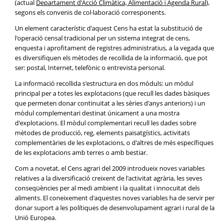
(actual
Departament d'Acció Climàtica, Alimentació i Agenda Rural
),
segons els convenis de col·laboració corresponents.
Un element característic d'aquest Cens ha estat la substitució de
l'operació censal tradicional per un sistema integrat de cens,
enquesta i aprofitament de registres administratius, a la vegada que
es diversifiquen els mètodes de recollida de la informació, que pot
ser: postal, Internet, telefònic o entrevista personal.
La informació recollida s'estructura en dos mòduls: un mòdul
principal per a totes les explotacions (que recull les dades bàsiques
que permeten donar continuïtat a les sèries d'anys anteriors) i un
mòdul complementari destinat únicament a una mostra
d'explotacions. El mòdul complementari recull les dades sobre
mètodes de producció, reg, elements paisatgístics, activitats
complementàries de les explotacions, o d'altres de més específiques
de les explotacions amb terres o amb bestiar.
Com a novetat, el Cens agrari del 2009 introdueix noves variables
relatives a la diversificació creixent de l'activitat agrària, les seves
conseqüències per al medi ambient i la qualitat i innocuïtat dels
aliments. El coneixement d'aquestes noves variables ha de servir per
donar suport a les polítiques de desenvolupament agrari i rural de la
Unió Europea.