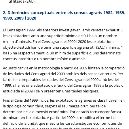
utilitzada (SAU).
2. Diferències conceptuals entre els censos agraris 1982, 1989,
1999, 2009 i 2020
El Cens agrari 1999 i els anteriors investigaven, amb caràcter exhaustiu,
les explotacions amb una superfície mínima de 0,1 ha o un nombre
mínim d'animals. En el Cens agrari del 2009 i 2020 les explotacions
objecte d'estudi han de tenir una superfície agrària útil (SAU) mínima, 1
ha i 5 ha respectivament, o un mínim de superfície d'uns determinats
conreus intensius o un nombre mínim d'animals.
Aquests canvis en la metodologia a partir de 2009 limiten la comparació
de les dades del Cens agrari del 2009 amb les dels censos anteriors. Per
tal de fer comparables les dades del Cens agrari del 2009 amb les del
1999, s'ha fet una adaptació de l'arxiu del Cens agrari 1999 a la població
estudiada el 2009, i se'n presenten unes taules bàsiques.
Fins al Cens del 1999 inclòs, les explotacions agràries es classificaven, en
la tipologia comunitària, segons el seu marge brut, per tal de
determinar-ne la dimensió econòmica i l'orientació tecnicoeconòmica
dominant en l'explotació. A partir del 2009 es modifica el terme i la
definició de la unitat que mesura les característiques econòmiques de