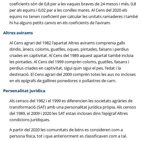
coeficients són de 0,8 per a les vaques braves de 24 mesos i més, 0,8
per als equins i 0,02 per a les conilles mares. Al Cens del 2020 els
equins no tenen coeficient per calcular les unitats ramaderes i també
hi ha alguns petits canvis en els coeficients de l'aviram.
Altres avirams
Al Cens agrari del 1982 l'apartat Altres avirams comprenia galls
dindis, ànecs, coloms, guatlles, oques, pintades, faisans i perdius
criades en captivitat. Al Cens del 1989 aquest apartat també incloïa
les pintades. Al Cens del 1999 comprèn coloms, guatlles, faisans i
perdius criades en captivitat, sigui quin sigui el pes, l'edat i la
destinació. El Cens agrari del 2009 comprèn totes les aus no incloses
en els epígrafs de gallines ponedores o pollastres de carn.
Personalitat jurídica
Als censos del 1982 i el 1999 es diferencien les societats agràries de
transformació (SAT) amb una personalitat jurídica pròpia. Als censos
del 1989, el 2009 i 2020 les SAT estan incloses dins l'epígraf Altres
condicions jurídiques.
A partir del 2020 les comunitats de béns es consideren com a
persona física, tot i que anteriorment es classificaven com a tal.