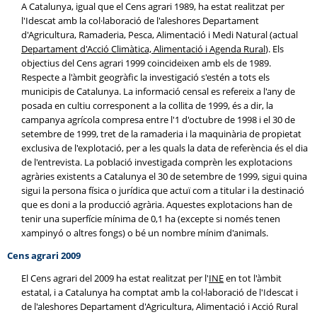
A Catalunya, igual que el Cens agrari 1989, ha estat realitzat per
l'Idescat amb la col·laboració de l'aleshores Departament
d'Agricultura, Ramaderia, Pesca, Alimentació i Medi Natural (actual
Departament d'Acció Climàtica, Alimentació i Agenda Rural
). Els
objectius del Cens agrari 1999 coincideixen amb els de 1989.
Respecte a l'àmbit geogràfic la investigació s'estén a tots els
municipis de Catalunya. La informació censal es refereix a l'any de
posada en cultiu corresponent a la collita de 1999, és a dir, la
campanya agrícola compresa entre l'1 d'octubre de 1998 i el 30 de
setembre de 1999, tret de la ramaderia i la maquinària de propietat
exclusiva de l'explotació, per a les quals la data de referència és el dia
de l'entrevista. La població investigada comprèn les explotacions
agràries existents a Catalunya el 30 de setembre de 1999, sigui quina
sigui la persona física o jurídica que actuï com a titular i la destinació
que es doni a la producció agrària. Aquestes explotacions han de
tenir una superfície mínima de 0,1 ha (excepte si només tenen
xampinyó o altres fongs) o bé un nombre mínim d'animals.
Cens agrari 2009
El Cens agrari del 2009 ha estat realitzat per l'
INE
en tot l'àmbit
estatal, i a Catalunya ha comptat amb la col·laboració de l'Idescat i
de l'aleshores Departament d'Agricultura, Alimentació i Acció Rural