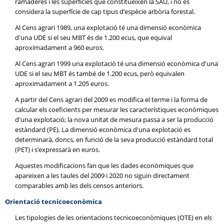
ramaderes i les superfícies que constitueixen la SAU, i no es
considera la superfície de cap tipus d'espècie arbòria forestal.
Al Cens agrari 1989, una explotació té una dimensió econòmica
d'una UDE si el seu MBT és de 1.200 ecus, que equival
aproximadament a 960 euros.
Al Cens agrari 1999 una explotació té una dimensió econòmica d'una
UDE si el seu MBT és també de 1.200 ecus, però equivalen
aproximadament a 1.205 euros.
A partir del Cens agrari del 2009 es modifica el terme i la forma de
calcular els coeficients per mesurar les característiques econòmiques
d'una explotació; la nova unitat de mesura passa a ser la producció
estàndard (PE). La dimensió econòmica d'una explotació es
determinarà, doncs, en funció de la seva producció estàndard total
(PET) i s'expressarà en euros.
Aquestes modificacions fan que les dades econòmiques que
apareixen a les taules del 2009 i 2020 no siguin directament
comparables amb les dels censos anteriors.
Orientació tecnicoeconòmica
Les tipologies de les orientacions tecnicoeconòmiques (OTE) en els