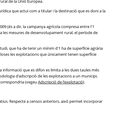
rural de la Unió Europea.
rídica que actuï com a titular i la destinació que es doni a la
 2009 (és a dir, la campanya agrícola compresa entre l'1
er a les mesures de desenvolupament rural, el període de
estudi, que ha de tenir un mínim d'1 ha de superfície agrària
loses les explotacions que únicament tenen superfície
a informació que es difon es limita a les dues taules més
todologia d'adscripció de les explotacions a un municipi,
o correspondria (vegeu
Adscripció de l'explotació
).
tius. Respecte a censos anteriors, això permet incorporar