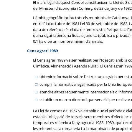
El marc legal d'aquest Cens el constitueixen la Llei de 8 
del Ministeri d'Economia i Comerç, de 23 de juny de 1982
L'àmbit geogràfic inclou tots els municipis de Catalunya.
entre l'1 d'octubre de 1981 i el 30 de setembre de 1982. 
data de referència és el dia de l'entrevista. Pel que fa a
quina sigui la persona física o jurídica (pública o priva
0,1 ha o bé un nombre mínim d'animals.
Cens agrari 1989
El Cens agrari 1989 va ser realitzat per l'Idescat, amb la
Climàtica, Alimentació i Agenda Rural
). El Cens agrari 198
obtenir informació sobre l'estructura agrària per estud
complir la normativa legal fixada per la Unió Europea
atendre altres requeriments internacionals d'informac
establir un marc o directori que serveixi per realitzar
La Llei de censos del 1957 va establir que el període d'
establia l'obligació de tots els seus membres d'efectuar-l
temporal es refereix a l'any agrícola 1988–1989, que rec
les referents a la ramaderia i a la maquinària de propietat