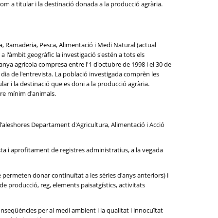
om a titular i la destinació donada a la producció agrària.
ra, Ramaderia, Pesca, Alimentació i Medi Natural (actual
 l'àmbit geogràfic la investigació s'estén a tots els
panya agrícola compresa entre l'1 d'octubre de 1998 i el 30 de
l dia de l'entrevista. La població investigada comprèn les
lar i la destinació que es doni a la producció agrària.
re mínim d'animals.
e l'aleshores Departament d'Agricultura, Alimentació i Acció
ta i aprofitament de registres administratius, a la vegada
 permeten donar continuïtat a les sèries d'anys anteriors) i
producció, reg, elements paisatgístics, activitats
conseqüències per al medi ambient i la qualitat i innocuïtat