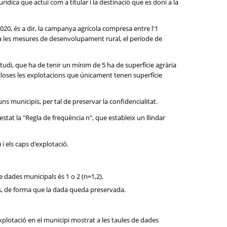
rídica que actuï com a titular i la destinació que es doni a la
 2020, és a dir, la campanya agrícola compresa entre l'1
r a les mesures de desenvolupament rural, el període de
estudi, que ha de tenir un mínim de 5 ha de superfície agrària
loses les explotacions que únicament tenen superfície
uns municipis, per tal de preservar la confidencialitat.
a estat la "Regla de freqüència n", que estableix un llindar
 i els caps d'explotació.
e dades municipals és 1 o 2 (n=1,2).
pis, de forma que la dada queda preservada.
xplotació en el municipi mostrat a les taules de dades