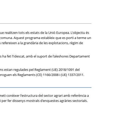
 realitzen tots els estats de la Unió Europea. L'objectiu és
ària comuna. Aquest programa estableix que es porti a terme un
 refereixen a la grandària de les explotacions, règim de
 els ha fet l'Idescat, amb el suport de l'aleshores Departament
cions estan regulades pel Reglament (UE) 2018/1091 del
 deroguen els Reglaments (CE) 1166/2008 i (UE) 1337/2011.
eti conèixer l'estructura del sector agrari amb referència a
 per fer dissenys mostrals d'enquestes agràries sectorials.