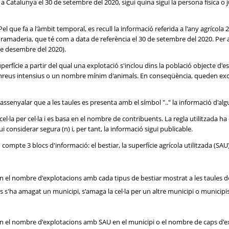
 Catalunya el 30 de setembre del 2020, sigui quina sigui la persona física o ju
el que fa a l'àmbit temporal, es recull la informació referida a l'any agrícola
la ramaderia, que té com a data de referència el 30 de setembre del 2020. Pe
 de desembre del 2020).
perfície a partir del qual una explotació s'inclou dins la població objecte d'
onreus intensius o un nombre mínim d'animals. En conseqüència, queden exc
l assenyalar que a les taules es presenta amb el símbol ".." la informació d'alg
a cel·la per cel·la i es basa en el nombre de contribuents. La regla utilitzada h
considerar segura (n) i, per tant, la informació sigui publicable.
n compte 3 blocs d'informació: el bestiar, la superfície agrícola utilitzada (SAU)
uan el nombre d'explotacions amb cada tipus de bestiar mostrat a les taules d
ols s'ha amagat un municipi, s'amaga la cel·la per un altre municipi o munici
quan el nombre d'explotacions amb SAU en el municipi o el nombre de caps d'e