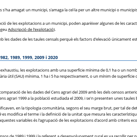
ols s'ha amagat un municipi, s'amaga la cel·la per un altre municipi o munici
ió de les explotacions a un municipi, poden aparèixer algunes de les caract
vegeu
Adscripció de l'explotació
).
les dades de les taules censals perquè els factors d'elevació únicament esta
1982, 1989, 1999, 2009 i 2020
er exhaustiu, les explotacions amb una superfície mínima de 0,1 ha o un nombr
grària útil (SAU) mínima, 1 ha i 5 ha respectivament, o un mínim de superfí
comparació de les dades del Cens agrari del 2009 amb les dels censos anterio
Cens agrari 1999 a la població estudiada el 2009, i se'n presenten unes taules
ssificaven, en la tipologia comunitària, segons el seu marge brut, per tal de 
es modifica el terme i la definició de la unitat que mesura les característi
aquestes variables és l'agrupació de les explotacions d'acord amb criteris ec
ensos de 1989 i 1999 i la referent a desenvolupament rural es va recollir per 