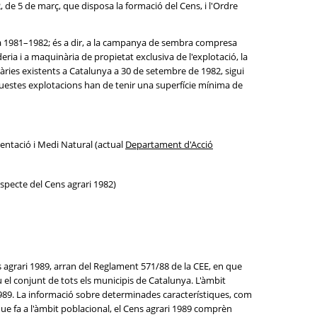
, de 5 de març, que disposa la formació del Cens, i l'Ordre
cola 1981–1982; és a dir, a la campanya de sembra compresa
ria i a maquinària de propietat exclusiva de l'explotació, la
gràries existents a Catalunya a 30 de setembre de 1982, sigui
 Aquestes explotacions han de tenir una superfície mínima de
mentació i Medi Natural (actual
Departament d'Acció
especte del Cens agrari 1982)
s agrari 1989, arran del Reglament 571/88 de la CEE, en que
u el conjunt de tots els municipis de Catalunya. L'àmbit
1989. La informació sobre determinades característiques, com
l que fa a l'àmbit poblacional, el Cens agrari 1989 comprèn