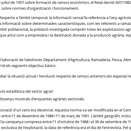
de juliol de 1957 sobre formació de censos econòmics, el Reial decret 607/1982
, sobre normes d'organització i funcionament.
 Respecte a l'àmbit temporal, la informació censal fa referència a l'any agrí
La informació sobre determinades característiques, com les referents a ramade
 l'àmbit poblacional, la població investigada comprèn totes les explotacions a
da) que actuï com a empresària i la destinació donada a la producció agrària.
 col·laboració de l'aleshores Departament d'Agricultura, Ramaderia, Pesca, Ali
9 té els següents objectius bàsics:
iar la situació actual i l'evolució respecte de censos anteriors (en especial r
ió estadística del sector agrari
 dissenys mostrals d'enquestes agràries sectorials.
elaboració d'un cens era decennal. Aquesta norma va ser modificada en el Cen
o entre l'1 de desembre de 1988 i l'1 de març de 1991. L'àmbit geogràfic inclo
ull la campanya compresa entre l'1 d'octubre de 1988 i el 30 de setembre de 
 exclusiva de l'explotació, la data de referència era el dia de l'entrevista. Pe