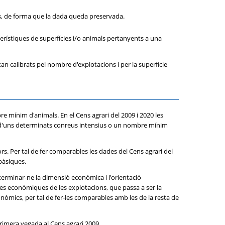
pis, de forma que la dada queda preservada.
erístiques de superfícies i/o animals pertanyents a una
n calibrats pel nombre d'explotacions i per la superfície
e mínim d'animals. En el Cens agrari del 2009 i 2020 les
cie d'uns determinats conreus intensius o un nombre mínim
rs. Per tal de fer comparables les dades del Cens agrari del
 bàsiques.
determinar-ne la dimensió econòmica i l'orientació
ques econòmiques de les explotacions, que passa a ser la
onòmics, per tal de fer-les comparables amb les de la resta de
primera vegada al Cens agrari 2009.