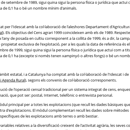
de setembre de 1989, sigui quina sigui la persona física o jurídica que actuï c
ma de 0,1 ha o bé un nombre mínim d'animals.
tzat per l'Idescat amb la col·laboració de l'aleshores Departament d'Agricultu
al
). Els objectius del Cens agrari 1999 coincideixen amb els de 1989. Respecte a
 l'any de posada en cultiu corresponent a la collita de 1999, és a dir, la cam
propietat exclusiva de l'explotació, per a les quals la data de referència és e
re de 1999, sigui quina sigui la persona física o jurídica que actuï com a titu
ma de 0,1 ha (excepte si només tenen xampinyó o altres fongs) o bé un nomb
'àmbit estatal, i a Catalunya ha comptat amb la col·laboració de l'Idescat i d
 i Agenda Rural
), segons els convenis de col·laboració corresponents.
tució de l'operació censal tradicional per un sistema integrat de cens, enques
ació, que pot ser: postal, Internet, telefònic o entrevista personal.
dul principal per a totes les explotacions (que recull les dades bàsiques que
d'explotacions. El mòdul complementari recull les dades sobre mètodes de 
specífiques de les explotacions amb terres o amb bestiar.
iables relatives a la diversificació creixent de l'activitat agrària, les seves 