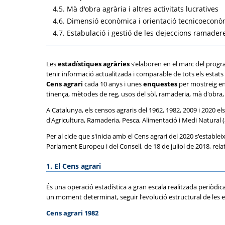
4.5. Mà d'obra agrària i altres activitats lucratives
4.6. Dimensió econòmica i orientació tecnicoeconò
4.7. Estabulació i gestió de les dejeccions ramader
Les
estadístiques agràries
s'elaboren en el marc del progra
tenir informació actualitzada i comparable de tots els estats
Cens agrari
cada 10 anys i unes
enquestes
per mostreig en 
tinença, mètodes de reg, usos del sòl, ramaderia, mà d'obra
A Catalunya, els censos agraris del 1962, 1982, 2009 i 2020 els
d'Agricultura, Ramaderia, Pesca, Alimentació i Medi Natural 
Per al cicle que s'inicia amb el Cens agrari del 2020 s'estab
Parlament Europeu i del Consell, de 18 de juliol de 2018, rel
1. El Cens agrari
És una operació estadística a gran escala realitzada periòdic
un moment determinat, seguir l'evolució estructural de les ex
Cens agrari 1982