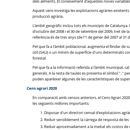
dels aliments. El coneixement d'aquestes noves variables
Aquest cens investiga les explotacions agràries existents a
producció agrària.
L'àmbit geogràfic inclou tots els municipis de Catalunya. P
d'octubre del 2008 i el 30 de setembre del 2009, tret de 
referència és de tres anys (de l'1 de gener del 2007 al 31
Pel que fa a l'àmbit poblacional, augmenta el llindar de su
útil (SAU) o un mínim de superfície d'uns determinats c
forestal.
Pel que fa a la informació referida a l'àmbit municipal, 
generals. A la resta de taules es presenta el símbol ".." 
poden aparèixer algunes de les característiques de super
Cens agrari 2020
En comparació amb censos anteriors, el Cens Agrari 2020 
les següents millores importants:
Disposar d'un directori censal d'explotacions agràr
Reduir sensiblement la càrrega de resposta de les
Reduir aproximadament a la meitat els costos de r