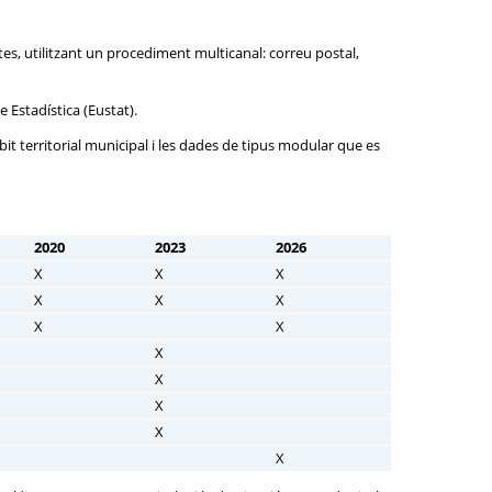
s, utilitzant un procediment multicanal: correu postal,
e Estadística (Eustat).
it territorial municipal i les dades de tipus modular que es
2020
2023
2026
X
X
X
X
X
X
X
X
X
X
X
X
X