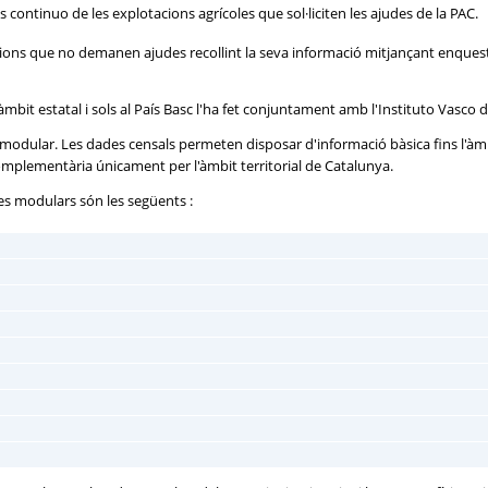
continuo de les explotacions agrícoles que sol·liciten les ajudes de la PAC.
ions que no demanen ajudes recollint la seva informació mitjançant enqueste
'àmbit estatal i sols al País Basc l'ha fet conjuntament amb l'Instituto Vasco d
s modular. Les dades censals permeten disposar d'informació bàsica fins l'àmb
mplementària únicament per l'àmbit territorial de Catalunya.
ades modulars són les següents :