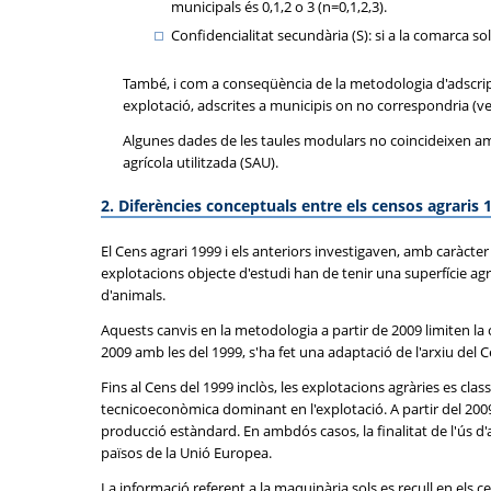
municipals és 0,1,2 o 3 (n=0,1,2,3).
Confidencialitat secundària (S): si a la comarca s
També, i com a conseqüència de la metodologia d'adscripc
explotació, adscrites a municipis on no correspondria (
Algunes dades de les taules modulars no coincideixen amb 
agrícola utilitzada (SAU).
2. Diferències conceptuals entre els censos agraris 
El Cens agrari 1999 i els anteriors investigaven, amb caràct
explotacions objecte d'estudi han de tenir una superfície a
d'animals.
Aquests canvis en la metodologia a partir de 2009 limiten la 
2009 amb les del 1999, s'ha fet una adaptació de l'arxiu del 
Fins al Cens del 1999 inclòs, les explotacions agràries es cla
tecnicoeconòmica dominant en l'explotació. A partir del 2009 
producció estàndard. En ambdós casos, la finalitat de l'ús d'
països de la Unió Europea.
La informació referent a la maquinària sols es recull en els c