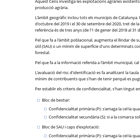
Aquest Cens investiga les explotacions agràries existents a
producció agrària.
L'àmbit geogràfic inclou tots els municipis de Catalunya. P
d'octubre del 2019 i el 30 de setembre del 2020, tret de 
referència és de tres anys (de l'1 de gener del 2018 al 31
Pel que fa a l'àmbit poblacional, augmenta el llindar de su
útil (SAU) o un mínim de superfície d'uns determinats c
forestal.
Pel que fa a la informació referida a l'àmbit municipal, ca
L'avaluació del risc d'identificació es fa analitzant la taul
mínim de contribuents que s'han de tenir perquè es pugui 
Per establir els criteris de confidencialitat, s'han tingut e
Bloc de bestiar:
Confidencialitat primària (P): s'amaga la cel·la q
Confidencialitat secundària (S): si a la comarca s
Bloc de SAU i caps d'explotació:
Confidencialitat primària (P): s'amaga la cel·la 