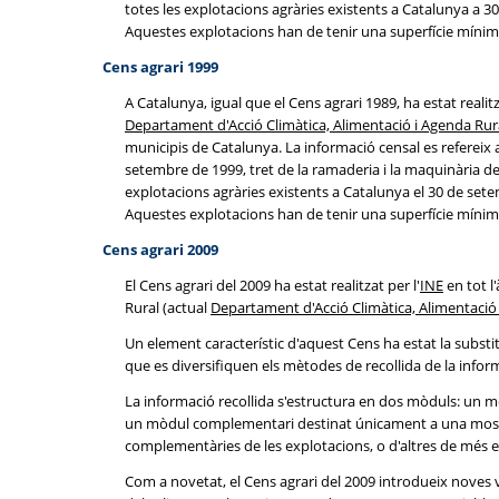
totes les explotacions agràries existents a Catalunya a 30 
Aquestes explotacions han de tenir una superfície míni
Cens agrari 1999
A Catalunya, igual que el Cens agrari 1989, ha estat reali
Departament d'Acció Climàtica, Alimentació i Agenda Rur
municipis de Catalunya. La informació censal es refereix a
setembre de 1999, tret de la ramaderia i la maquinària de 
explotacions agràries existents a Catalunya el 30 de setemb
Aquestes explotacions han de tenir una superfície míni
Cens agrari 2009
El Cens agrari del 2009 ha estat realitzat per l'
INE
en tot l
Rural (actual
Departament d'Acció Climàtica, Alimentació
Un element característic d'aquest Cens ha estat la substi
que es diversifiquen els mètodes de recollida de la inform
La informació recollida s'estructura en dos mòduls: un mò
un mòdul complementari destinat únicament a una mostra 
complementàries de les explotacions, o d'altres de més e
Com a novetat, el Cens agrari del 2009 introdueix noves var