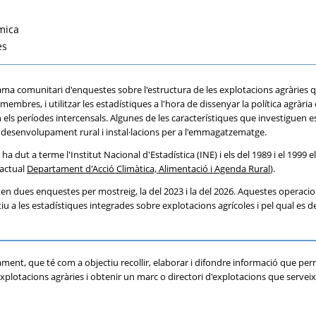
mica
es
ma comunitari d'enquestes sobre l'estructura de les explotacions agràries que
 membres, i utilitzar les estadístiques a l'hora de dissenyar la política agr
els períodes intercensals. Algunes de les característiques que investiguen es
, desenvolupament rural i instal·lacions per a l'emmagatzematge.
 ha dut a terme l'Institut Nacional d'Estadística (INE) i els del 1989 i el 1999
(actual
Departament d'Acció Climàtica, Alimentació i Agenda Rural
).
leixen dues enquestes per mostreig, la del 2023 i la del 2026. Aquestes opera
atiu a les estadístiques integrades sobre explotacions agrícoles i pel qual es
ament, que té com a objectiu recollir, elaborar i difondre informació que perm
plotacions agràries i obtenir un marc o directori d'explotacions que serveixi