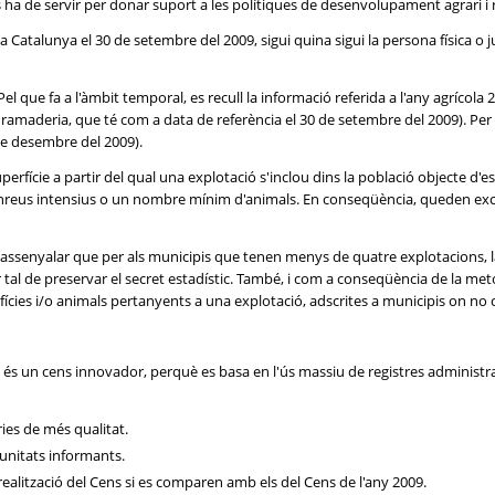
 ha de servir per donar suport a les polítiques de desenvolupament agrari i 
 Catalunya el 30 de setembre del 2009, sigui quina sigui la persona física o ju
el que fa a l'àmbit temporal, es recull la informació referida a l'any agrícola
la ramaderia, que té com a data de referència el 30 de setembre del 2009). P
 de desembre del 2009).
perfície a partir del qual una explotació s'inclou dins la població objecte d'
onreus intensius o un nombre mínim d'animals. En conseqüència, queden exc
cal assenyalar que per als municipis que tenen menys de quatre explotacions, l
per tal de preservar el secret estadístic. També, i com a conseqüència de la me
fícies i/o animals pertanyents a una explotació, adscrites a municipis on n
és un cens innovador, perquè es basa en l'ús massiu de registres administra
ies de més qualitat.
 unitats informants.
ealització del Cens si es comparen amb els del Cens de l'any 2009.