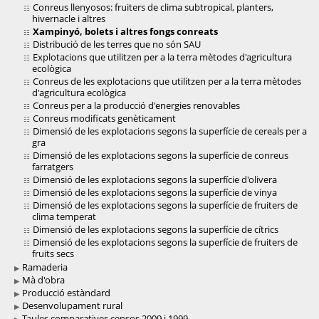
Conreus llenyosos: fruiters de clima subtropical, planters,
hivernacle i altres
Xampinyó, bolets i altres fongs conreats
Distribució de les terres que no són SAU
Explotacions que utilitzen per a la terra mètodes d'agricultura
ecològica
Conreus de les explotacions que utilitzen per a la terra mètodes
d'agricultura ecològica
Conreus per a la producció d'energies renovables
Conreus modificats genèticament
Dimensió de les explotacions segons la superfície de cereals per a
gra
Dimensió de les explotacions segons la superfície de conreus
farratgers
Dimensió de les explotacions segons la superfície d'olivera
Dimensió de les explotacions segons la superfície de vinya
Dimensió de les explotacions segons la superfície de fruiters de
clima temperat
Dimensió de les explotacions segons la superfície de cítrics
Dimensió de les explotacions segons la superfície de fruiters de
fruits secs
Ramaderia
Mà d'obra
Producció estàndard
Desenvolupament rural
Taules comparatives censos 2009 i 1999