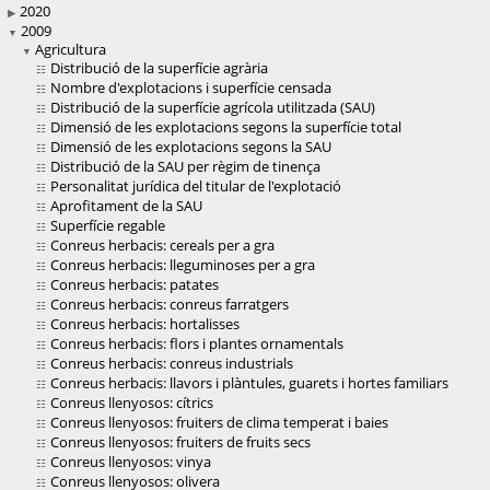
2020
2009
Agricultura
Distribució de la superfície agrària
Nombre d'explotacions i superfície censada
Distribució de la superfície agrícola utilitzada (SAU)
Dimensió de les explotacions segons la superfície total
Dimensió de les explotacions segons la SAU
Distribució de la SAU per règim de tinença
Personalitat jurídica del titular de l'explotació
Aprofitament de la SAU
Superfície regable
Conreus herbacis: cereals per a gra
Conreus herbacis: lleguminoses per a gra
Conreus herbacis: patates
Conreus herbacis: conreus farratgers
Conreus herbacis: hortalisses
Conreus herbacis: flors i plantes ornamentals
Conreus herbacis: conreus industrials
Conreus herbacis: llavors i plàntules, guarets i hortes familiars
Conreus llenyosos: cítrics
Conreus llenyosos: fruiters de clima temperat i baies
Conreus llenyosos: fruiters de fruits secs
Conreus llenyosos: vinya
Conreus llenyosos: olivera