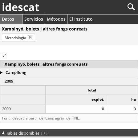
idescat
Datos
Servicios
Métodos
El Instituto
Xampinyó, bolets i altres fongs conreats
Metodología
Xampinyó, bolets i altres fongs conreuats
Campllong
2009
Total
explot.
ha
2009
0
0
Font: Idescat, a partir del Cens agrari de l'INE.
Tablas disponibles
[
+
]