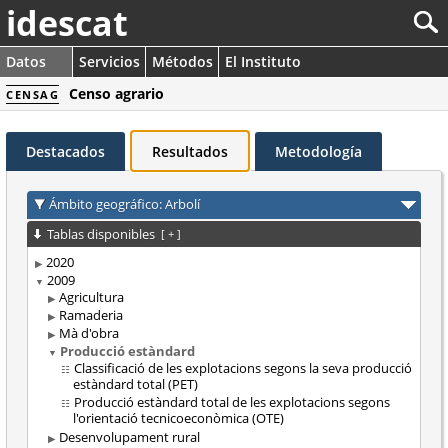
idescat
Datos
Servicios
Métodos
El Instituto
Censo agrario
CENSAG
Destacados
Resultados
Metodología
Ámbito geográfico: Arbolí
Tablas disponibles
[
+
]
2020
2009
Agricultura
Ramaderia
Mà d'obra
Producció estàndard
Classificació de les explotacions segons la seva producció
estàndard total (PET)
Producció estàndard total de les explotacions segons
l'orientació tecnicoeconòmica (OTE)
Desenvolupament rural