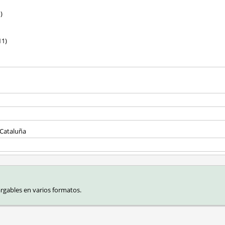
)
11)
 Cataluña
rgables en varios formatos.