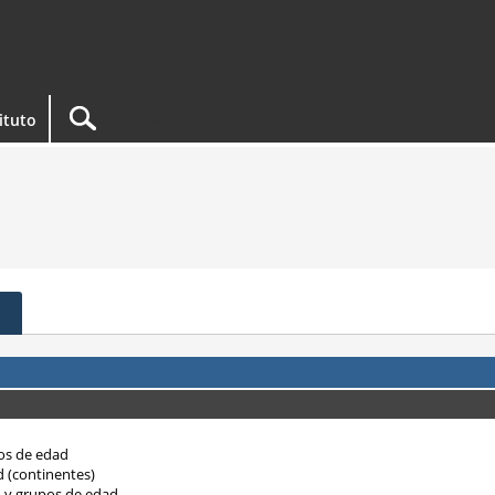
tituto
pos de edad
d (continentes)
o y grupos de edad