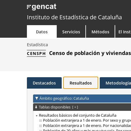
Instituto de Estadística de Cataluña
Datos
Servicios
Métodos
El Ins
Estadística
Censo de población y viviendas
CENSPH
Destacados
Resultados
Metodología
Ámbito geográfico: Cataluña
Tablas disponibles
[
+
]
Resultados básicos del conjunto de Cataluña
Población extranjera a 1 de enero. Por sexo y gru
Población extranjera a 1 de enero. Por nacionalida
Población de 20 años y más que vive sola. Por sex