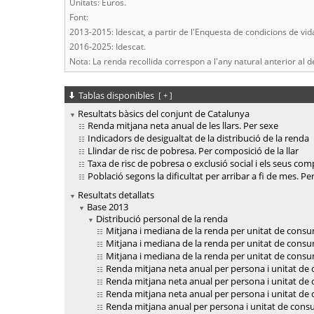
Unitats: Euros.
Font:
2013-2015: Idescat, a partir de l'Enquesta de condicions de vida
2016-2025: Idescat.
Nota: La renda recollida correspon a l'any natural anterior al d
Tablas disponibles
[
+
]
Resultats bàsics del conjunt de Catalunya
Renda mitjana neta anual de les llars. Per sexe
Indicadors de desigualtat de la distribució de la renda
Llindar de risc de pobresa. Per composició de la llar
Taxa de risc de pobresa o exclusió social i els seus c
Població segons la dificultat per arribar a fi de mes. Pe
Resultats detallats
Base 2013
Distribució personal de la renda
Mitjana i mediana de la renda per unitat de consum
Mitjana i mediana de la renda per unitat de consum
Mitjana i mediana de la renda per unitat de consum
Renda mitjana neta anual per persona i unitat de 
Renda mitjana neta anual per persona i unitat de 
Renda mitjana neta anual per persona i unitat de c
Renda mitjana anual per persona i unitat de consu