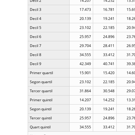
Decil 2
14.207
14.252
13.3
Decil 3
17.473
16.781
15.6
Decil 4
20.139
19.241
18.2
Decil 5
23.102
22.185
20.9
Decil 6
25.957
24.896
23.7
Decil 7
29.704
28.411
26.9
Decil 8
34.555
33.412
31.7
Decil 9
42.349
40.741
39.3
Primer quartil
15.901
15.420
14.6
Segon quartil
23.102
22.185
20.9
Tercer quartil
31.864
30.548
29.0
Primer quintil
14.207
14.252
13.3
Segon quintil
20.139
19.241
18.2
Tercer quintil
25.957
24.896
23.7
Quart quintil
34.555
33.412
31.7