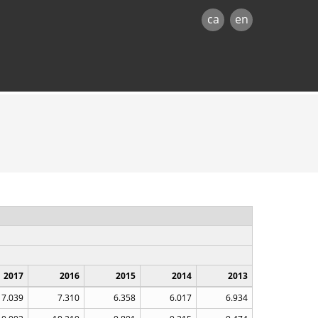
ca
en
2017
2016
2015
2014
2013
7.039
7.310
6.358
6.017
6.934