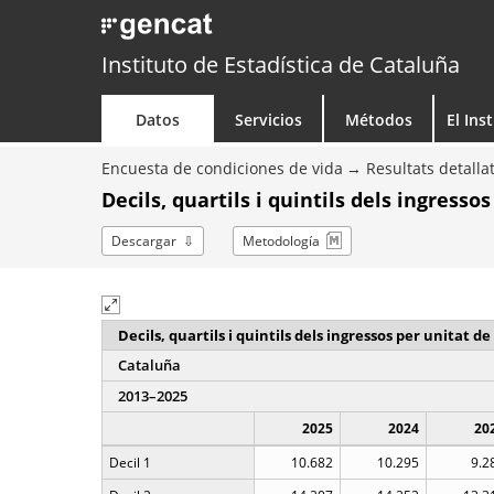
Instituto de Estadística de Cataluña
Datos
Servicios
Métodos
El Ins
Encuesta de condiciones de vida
Resultats detalla
Decils, quartils i quintils dels ingress
Descargar
Metodología
Decils, quartils i quintils dels ingressos per unitat 
Cataluña
2013–2025
2025
2024
20
Decil 1
10.682
10.295
9.2