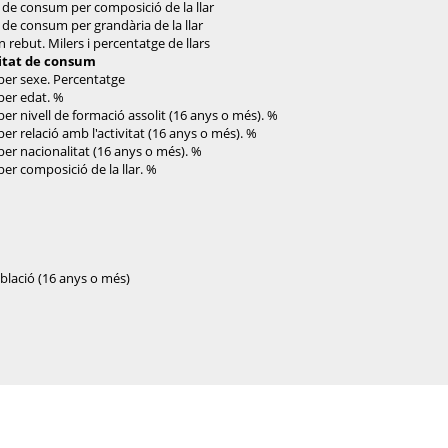
t de consum per composició de la llar
 de consum per grandària de la llar
 rebut. Milers i percentatge de llars
unitat de consum
per sexe. Percentatge
per edat. %
er nivell de formació assolit (16 anys o més). %
er relació amb l'activitat (16 anys o més). %
per nacionalitat (16 anys o més). %
er composició de la llar. %
població (16 anys o més)