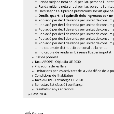
Renda mitjana neta anual per llar, persona i unita
Renda mitjana neta anual per llar, persona i unitat
Llars segons el tipus de prestacions socials que han
Decils, quartils i quintils dels ingressos per 
Població per decil de renda per unitat de consum 
Població per decil de renda per unitat de consum 
Població per decil de renda per unitat de consum p
Població per decil de renda per unitat de consum p
Població per decil de renda per unitat de consum 
Població per decil de renda per unitat de consum p
Indicadors de distribució personal de la renda
Indicadors de renda amb i sense lloguer imputat
Risc de pobresa
Taxa AROPE - Objectiu UE 2030
Privacions de les llars
Limitacions per les activitats de la vida diària de la 
Condicions de l'habitatge
Taxa AROPE - Estratègia UE 2020
Benestar. Satisfacció i confiança
Resultats d'anys anteriors
Base 2004
Opinar