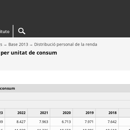
tituto
ts
Base 2013
Distribució personal de la renda
os per unitat de consum
de consum
23
2022
2021
2020
2019
2018
89
8.427
7.963
6.713
7.971
7.642