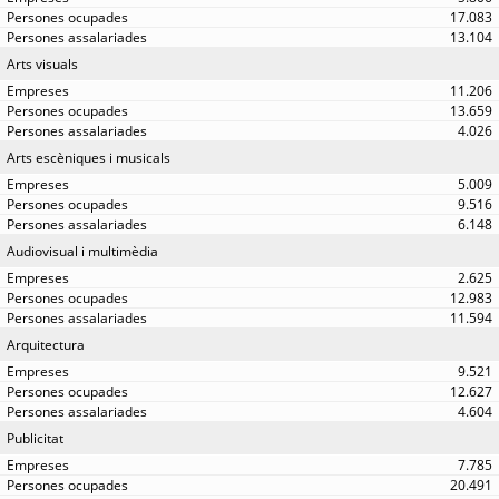
17.083
13.104
Arts visuals
11.206
13.659
4.026
Arts escèniques i musicals
5.009
9.516
6.148
Audiovisual i multimèdia
2.625
12.983
11.594
Arquitectura
9.521
12.627
4.604
Publicitat
7.785
20.491