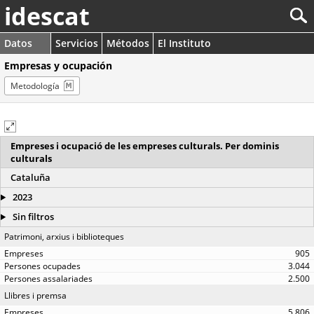
idescat
Datos
Servicios
Métodos
El Instituto
Empresas y ocupación
Metodología
Empreses i ocupació de les empreses culturals. Per dominis
culturals
Cataluña
2023
Sin filtros
Patrimoni, arxius i biblioteques
905
3.044
2.500
Llibres i premsa
5.806