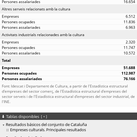
16.654
Altres serveis relacionats amb la cultura
6.512
11.836
6.963
Activitats industrials relacionades amb la cultura
2.320
11.747
10.572
Total
51.688
112.987
76.166
Font: Idescat i Departament de Cultura, a partir de l'Estadística estructural
d'empreses del sector comerç, de l'Estadística estructural d'empreses del
sector serveis i de l'Estadística estructural d'empreses del sector industrial, de
l'INE.
Tablas disponibles
[
+
]
Resultados básicos del conjunto de Cataluña
Empreses culturals. Principales resultados