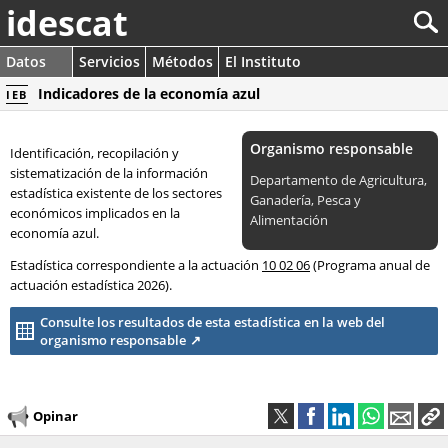
idescat
Datos
Servicios
Métodos
El Instituto
Indicadores de la economía azul
IEB
Organismo responsable
Identificación, recopilación y
sistematización de la información
Departamento de Agricultura,
estadística existente de los sectores
Ganadería, Pesca y
económicos implicados en la
Alimentación
economía azul.
Estadística correspondiente a la actuación
10 02 06
(Programa anual de
actuación estadística 2026).
Consulte los resultados de esta estadística en la web del
organismo responsable
Opinar